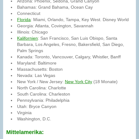
Arizona: Phoenix, Sedona, Grand Canyon
Bahamas: Grand Bahama, Ocean Cay
Connecticut
Florida
: Miami, Orlando, Tampa, Key West. Disney World
Georgia: Atlanta, Covington, Savannah
Illinois: Chicago
Kalifornien
: San Francisco, San Luis Obispo, Santa
Barbara, Los Angeles, Fresno, Bakersfield, San Diego,
Palm Springs
Kanada: Toronto, Vancouver, Calgary, Whistler, Banff
Maryland: Baltimore
Massachusetts: Boston
Nevada: Las Vegas
New York / New Jersey:
New York City
(18 Monate)
North Carolina: Charlotte
South Carolina: Charleston
Pennsylvania: Philadelphia
Utah: Bryce Canyon
Virginia
Washington, D.C.
Mittelamerika: