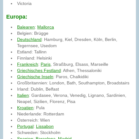
Victoria
Europa:
Balearen
:
Mallorca
Belgien: Brügge
Deutschland
: Hamburg, Kiel, Dresden, Köln, Berlin,
Tegernsee, Usedom
Estland: Tallinn
Finnland: Helsinki
Frankreich
:
Paris
, Straßburg, Elsass, Marseille
Griechisches Festland
: Athen, Thessaloniki
Griechische Inseln
: Paros, Chalkidiki
Großbritannien: London, Bath, Southampton, Broadstairs
Irland: Dublin, Belfast
Italien
: Gardasee, Verona, Venedig, Lignano, Sardinien,
Neapel, Sizilien, Florenz, Pisa
Kroatien
: Pula
Niederlande: Rotterdam
Österreich: Wien
Portugal
:
Lissabon
Schweden: Stockholm
Spanien
:
Barcelona
,
Madrid