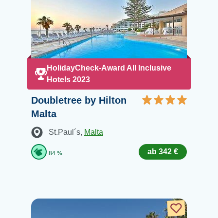
HolidayCheck-Award All Inclusive
Hotels 2023
Doubletree by Hilton
Malta
St.Paul´s
,
Malta
ab 342 €
84 %