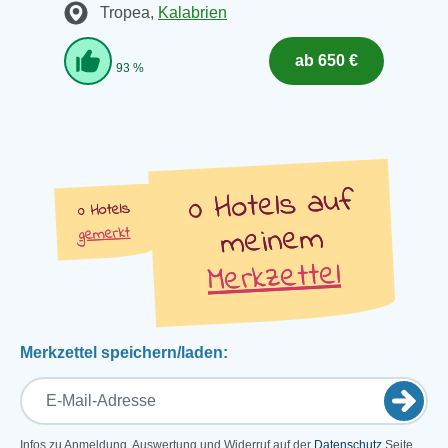
Tropea
,
Kalabrien
ab 650 €
93 %
auf
Hotels
Hotels
meinem
gemerkt
Merkzettel
Merkzettel speichern/laden:
Infos zu Anmeldung, Auswertung und Widerruf auf der
Datenschutz
Seite.