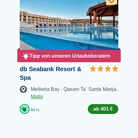
Tipp von unseren Urlaubsberatern
db Seabank Resort &
Spa
Mellieha Bay - Qasam Ta´ Santa Marija
,
Malta
ab 401 €
84 %