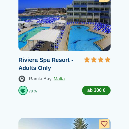
Riviera Spa Resort -
Adults Only
Ramla Bay
,
Malta
ab 300 €
78 %