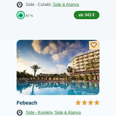
Side - Colakli
,
Side & Alanya
ab 343 €
87 %
Febeach
Side - Kumköy
,
Side & Alanya