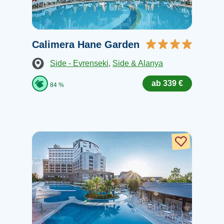
Calimera Hane Garden
Side - Evrenseki
,
Side & Alanya
ab 339 €
84 %