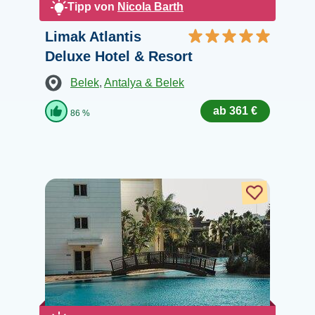
Tipp von
Nicola Barth
Limak Atlantis
Deluxe Hotel & Resort
Belek
,
Antalya & Belek
ab 361 €
86 %