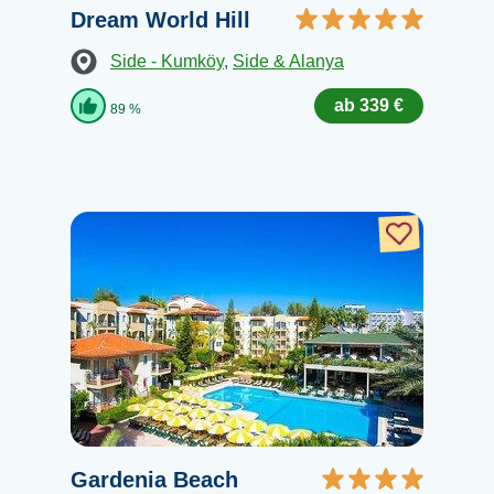
Dream World Hill
Side - Kumköy
,
Side & Alanya
ab 339 €
89 %
Gardenia Beach