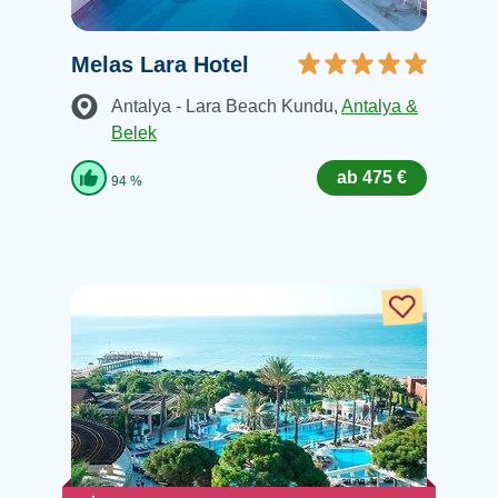
Melas Lara Hotel
Antalya - Lara Beach Kundu
,
Antalya &
Belek
ab 475 €
94 %