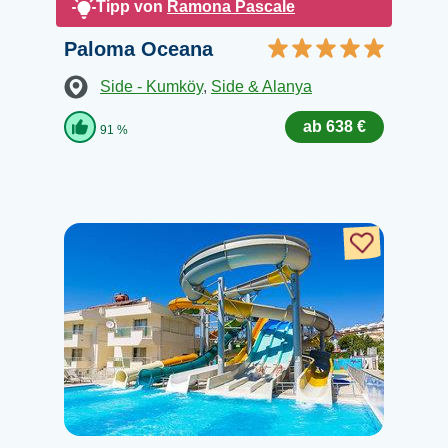
Tipp von
Ramona Pascale
Paloma Oceana
Side - Kumköy
,
Side & Alanya
ab 638 €
91 %