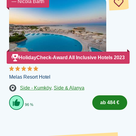
— Nicola Barth
HolidayCheck-Award All Inclusive Hotels 2023
Melas Resort Hotel
Side - Kumköy
,
Side & Alanya
ab 484 €
96 %