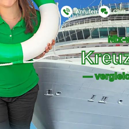
Anrufen
Chat
Nix-
Kreuz
— verglei