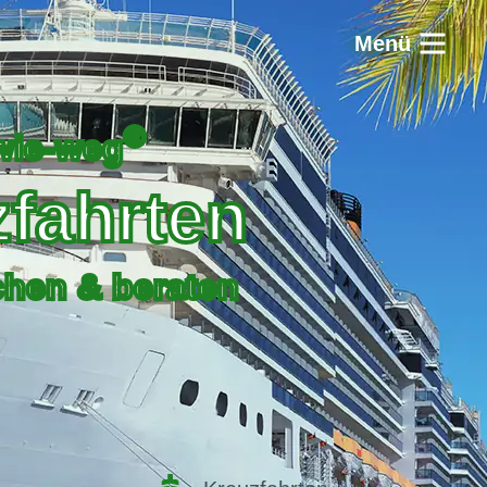
Menü
®
wie-weg
­fahrten
chen & beraten