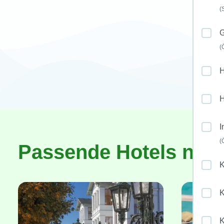
(
G
(
H
I
(
Passende Hotels nac
K
K
K