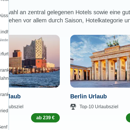
s
uswahl an zentral gelegenen Hotels sowie eine gute
üsseldorf
entstehen vor allem durch Saison, Hotelkategorie 
indhoven
Niederlande)
rfurt
rankfurt-
Hahn
rankfurt/Main
 Urlaub
Berlin Urlaub
Urlaubsziel
Top-10 Urlaubsziel
riedrichshafen
ab 239 €
enf