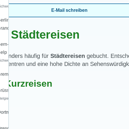
Schweiz)
E-Mail schreiben
erlin
randenburg
für Städtereisen
ern-
elp
sonders häufig für
Städtereisen
gebucht. Entsche
Schweiz)
dtzentren und eine hohe Dichte an Sehenswürdigk
Bremen
r Kurzreisen
rüssel
Belgien)
ortmund
resden