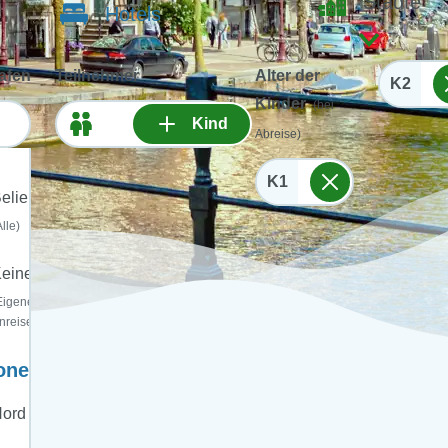
Städte
Hotels
afen
Teilnehmer
Alter der
K2
Kinder
(bei
Kind
Abreise)
K1
eliebig
Alle)
einer
Eigene
nreise)
onen:
ord