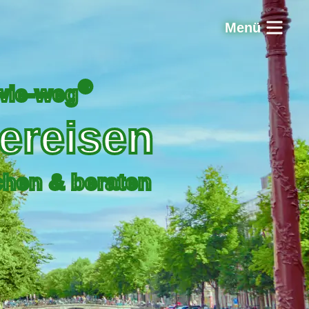
Menü
®
wie-weg
e­reisen
chen & beraten