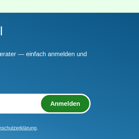
l
berater — einfach anmelden und
Anmelden
nschutzerklärung
.