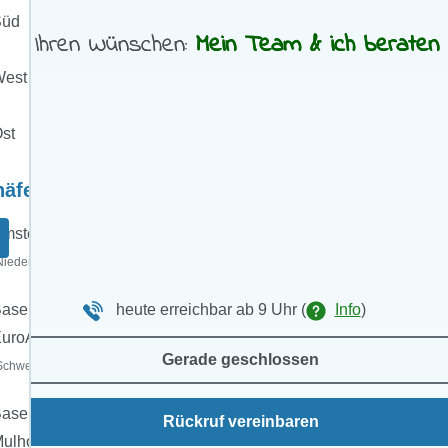
Süd
ach Ihren Wünschen:
Mein Team & ich beraten S
est
st
häfen:
msterdam
Niederlande)
asel
heute erreichbar ab 9 Uhr
(
Info
)
uroAirport
Gerade geschlossen
Schweiz)
asel-
Rückruf vereinbaren
ulhouse