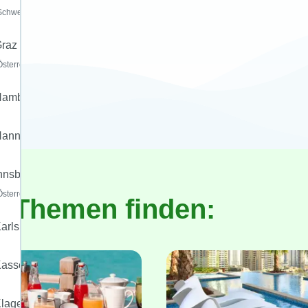
Schweiz)
raz
Österreich)
Hamburg
annover
nnsbruck
Österreich)
h Themen finden:
arlsruhe
assel
lagenfurt