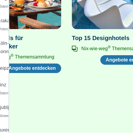
Österreich)
rakau
Polen)
otels für
Top 15 Designhotels
öln-
mecker
®
Nix-wie-weg
Themens
Bonn
®
e-weg
Themensammlung
Angebote e
Angebote entdecken
eipzig/Halle
inz
Österreich)
jubljana
Slowenien)
uxemburg