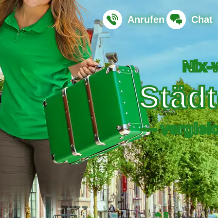
Anrufen
Chat
Nix-
Städt
— verglei