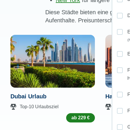
New York
für längere Citytrip
Diese Städte bieten eine große A
D
Aufenthalte. Preisunterschiede 
E
(
E
F
F
Dubai Urlaub
Hamburg
Top-10 Urlaubsziel
Top-10 
F
ab 229 €
G