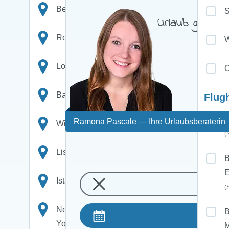
Berlin
Urlaub ganz n
Rom
W
London
O
Barcelona
Flug
A
Ramona Pascale
— Ihre Urlaubsberaterin
Wien
(
Lissabon
B
E
Istanbul
(
New
B
York
M