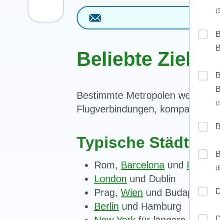
(
B
B
Beliebte Ziele 
B
B
Bestimmte Metropolen werden be
(
Flugverbindungen, kompakte Sta
Typische Städte fü
B
Rom,
Barcelona
und
Paris
(
London
und Dublin
Prag,
Wien
und Budapest
D
Berlin
und Hamburg
D