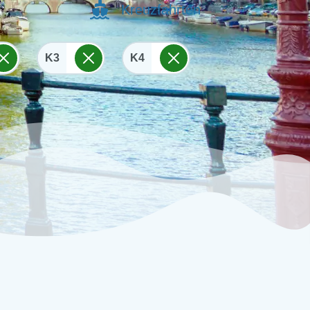
Kreuzfahrten
K3
K4