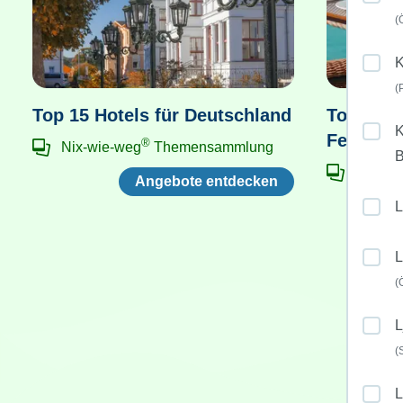
(
K
(
Top 15 Hotels für Deutschland
Top 15 H
K
Feinsch
®
Nix-wie-weg
Themensammlung
Nix-wi
Angebote entdecken
L
L
(
L
(
L