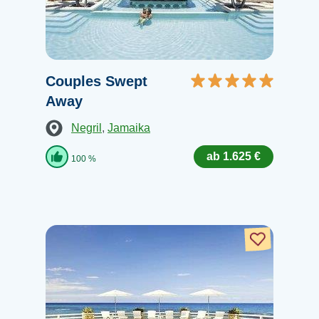
Couples Swept
Away
Negril
,
Jamaika
ab 1.625 €
100 %