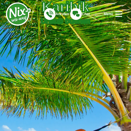
Karibik
Anrufen
Chat
Menü
Urlaub buchen