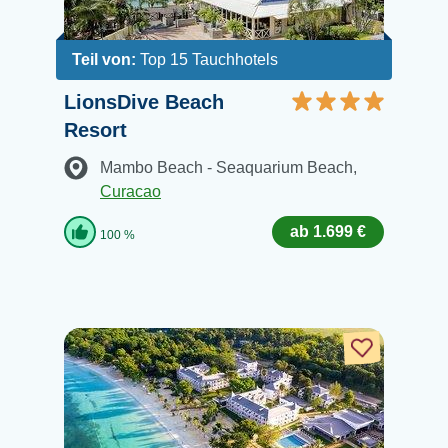
Teil von:
Top 15 Tauchhotels
LionsDive Beach
Resort
Mambo Beach - Seaquarium Beach
,
Curacao
ab 1.699 €
100 %