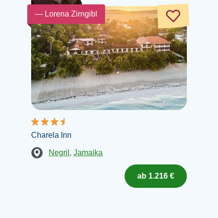
— Lorena Zirngibl
Charela Inn
Negril
,
Jamaika
ab 1.216 €