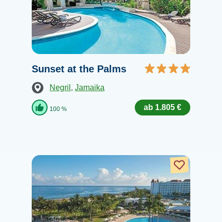
Sunset at the Palms
Negril
,
Jamaika
ab 1.805 €
100 %