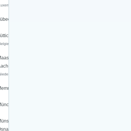
Luxemburg)
übeck
üttich
Belgien)
aastricht-
Aachen
Niederlande)
Memmingen
München
ünster-
snabrück