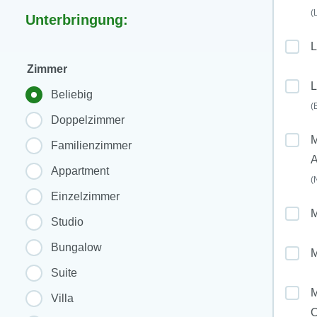
(
Unterbringung:
L
Zimmer
L
Beliebig
(
Doppelzimmer
M
Familienzimmer
Appartment
(
Einzelzimmer
Studio
Bungalow
Suite
M
Villa
O