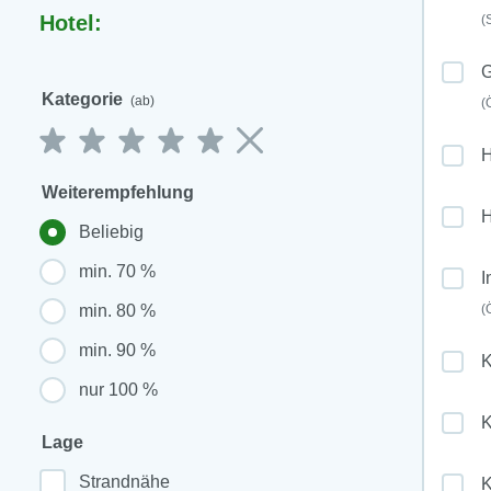
Hotel:
(
G
Kategorie
(ab)
(
Weiterempfehlung
H
Beliebig
min. 70 %
I
min. 80 %
(
min. 90 %
K
nur 100 %
K
Lage
Strandnähe
K