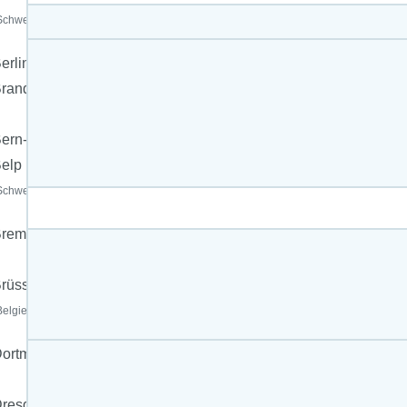
Schweiz)
erlin
randenburg
ern-
elp
Schweiz)
Bremen
rüssel
Belgien)
ortmund
resden