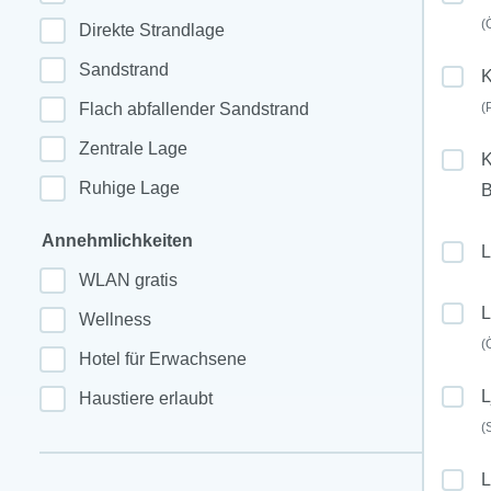
(
Direkte Strandlage
Sandstrand
K
Flach abfallender Sandstrand
(
Zentrale Lage
K
Ruhige Lage
Annehmlichkeiten
L
WLAN gratis
L
Wellness
(
Hotel für Erwachsene
L
Haustiere erlaubt
(
L