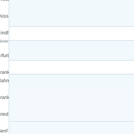
üsseldorf
indhoven
Niederlande)
rfurt
rankfurt-
Hahn
rankfurt/Main
riedrichshafen
enf