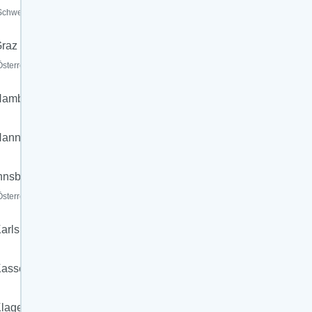
Schweiz)
raz
Österreich)
Hamburg
annover
nnsbruck
Österreich)
arlsruhe
assel
lagenfurt