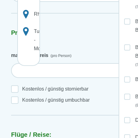
(
Rhodos
B
B
Tunesien
Preis:
-
B
Monastir
maximaler Preis
B
(pro Person)
(
Kostenlos / günstig stornierbar
B
Kostenlos / günstig umbuchbar
(
D
Flüge / Reise:
D