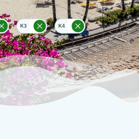
K3
K4