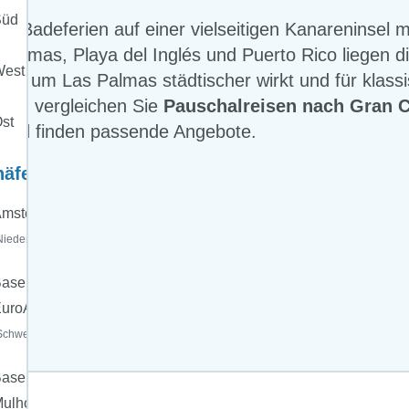
Süd
ür Badeferien auf einer vielseitigen Kanareninsel 
omas, Playa del Inglés und Puerto Rico liegen d
est
en um Las Palmas städtischer wirkt und für klass
e-weg vergleichen Sie
Pauschalreisen nach Gran C
st
 und finden passende Angebote.
häfen:
msterdam
Niederlande)
asel
uroAirport
Schweiz)
asel-
ulhouse