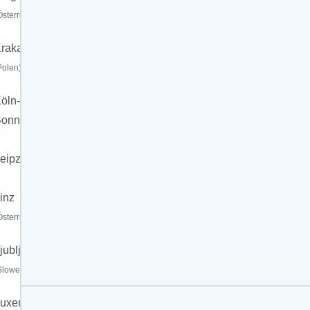
Österreich)
rakau
Polen)
öln-
Bonn
eipzig/Halle
inz
Österreich)
jubljana
Slowenien)
uxemburg