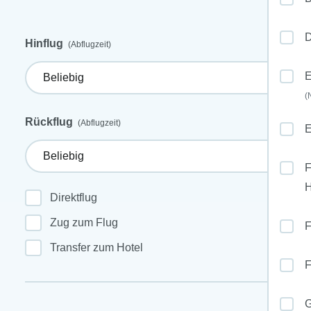
D
Hinflug
(Abflugzeit)
E
(
Rückflug
(Abflugzeit)
E
F
Direktflug
Zug zum Flug
F
Transfer zum Hotel
F
G