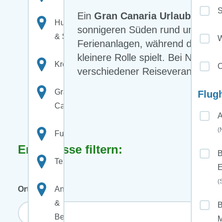
Ein
Gran Canaria Urlaub
steht f
Hurghada
sonnigeren Süden rund um Maspal
& Safaga
W
Ferienanlagen, während der Nord
kleinere Rolle spielt. Bei Nix-wi
Kreta
O
verschiedener Reiseveranstalter
Gran
Flug
Canaria
A
(
Fuerteventura
Ergebnisse filtern:
B
Teneriffa
E
(
Orte
Antalya
&
B
Belek
M