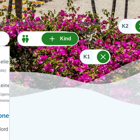
afen
Teilnehmer
Alter der
K2
Kinder
(bei
Kind
Abreise)
K1
eliebig
Alle)
einer
Eigene
nreise)
onen:
ord