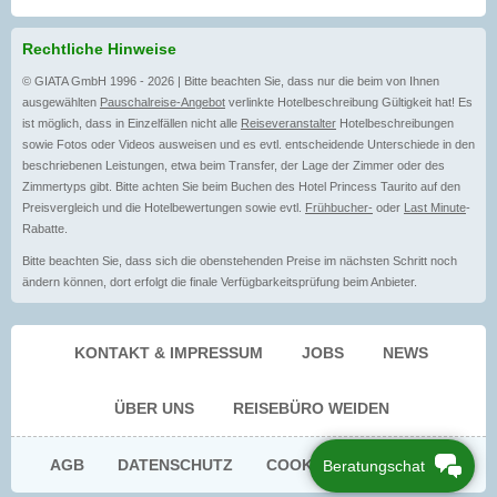
Rechtliche Hinweise
© GIATA GmbH 1996 - 2026 | Bitte beachten Sie, dass nur die beim von Ihnen
ausgewählten
Pauschalreise-Angebot
verlinkte Hotelbeschreibung Gültigkeit hat! Es
ist möglich, dass in Einzelfällen nicht alle
Reiseveranstalter
Hotelbeschreibungen
sowie Fotos oder Videos ausweisen und es evtl. entscheidende Unterschiede in den
beschriebenen Leistungen, etwa beim Transfer, der Lage der Zimmer oder des
Zimmertyps gibt. Bitte achten Sie beim Buchen des Hotel Princess Taurito auf den
Preisvergleich und die Hotelbewertungen sowie evtl.
Frühbucher-
oder
Last Minute
-
Rabatte.
Bitte beachten Sie, dass sich die obenstehenden Preise im nächsten Schritt noch
ändern können, dort erfolgt die finale Verfügbarkeitsprüfung beim Anbieter.
KONTAKT & IMPRESSUM
JOBS
NEWS
ÜBER UNS
REISEBÜRO WEIDEN
AGB
DATENSCHUTZ
COOKIE EINWILLIGUNG
Beratungschat