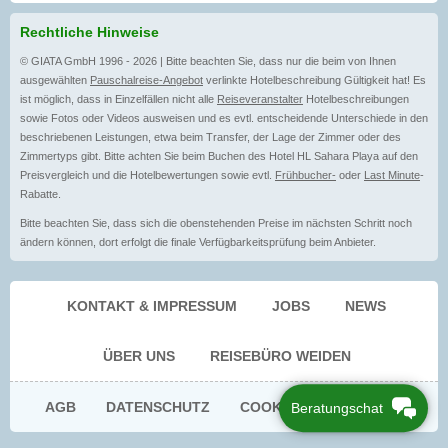
Rechtliche Hinweise
© GIATA GmbH 1996 - 2026 | Bitte beachten Sie, dass nur die beim von Ihnen
ausgewählten
Pauschalreise-Angebot
verlinkte Hotelbeschreibung Gültigkeit hat! Es
ist möglich, dass in Einzelfällen nicht alle
Reiseveranstalter
Hotelbeschreibungen
sowie Fotos oder Videos ausweisen und es evtl. entscheidende Unterschiede in den
beschriebenen Leistungen, etwa beim Transfer, der Lage der Zimmer oder des
Zimmertyps gibt. Bitte achten Sie beim Buchen des Hotel HL Sahara Playa auf den
Preisvergleich und die Hotelbewertungen sowie evtl.
Frühbucher-
oder
Last Minute
-
Rabatte.
Bitte beachten Sie, dass sich die obenstehenden Preise im nächsten Schritt noch
ändern können, dort erfolgt die finale Verfügbarkeitsprüfung beim Anbieter.
KONTAKT & IMPRESSUM
JOBS
NEWS
ÜBER UNS
REISEBÜRO WEIDEN
AGB
DATENSCHUTZ
COOKIE EINWILLIGUNG
Beratungschat