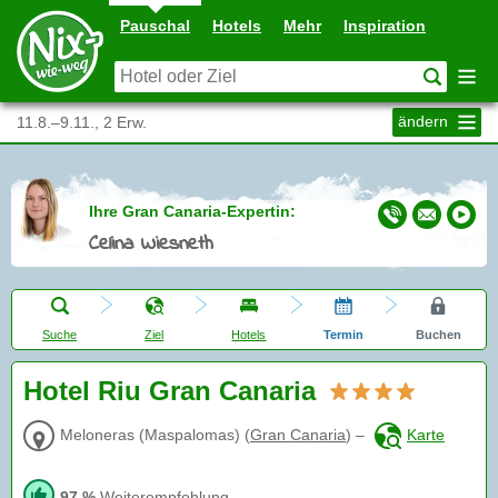
Pauschal
Hotels
Mehr
Inspiration
ändern
11.8.–9.11., 2 Erw.
Ihre Gran Canaria-Expertin:
Celina Wiesneth
Suche
Ziel
Hotels
Termin
Buchen
Hotel Riu Gran Canaria
Meloneras (Maspalomas)
(
Gran Canaria
)
–
Karte
97 %
Weiterempfehlung