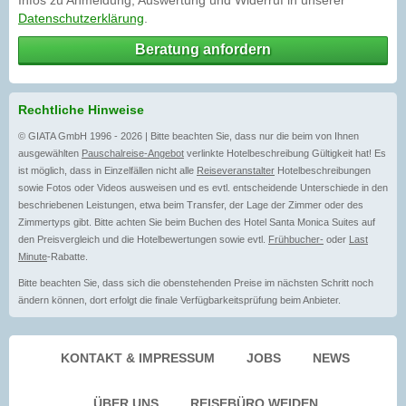
Datenschutzerklärung
.
Beratung anfordern
Rechtliche Hinweise
© GIATA GmbH 1996 - 2026 | Bitte beachten Sie, dass nur die beim von Ihnen
ausgewählten
Pauschalreise-Angebot
verlinkte Hotelbeschreibung Gültigkeit hat! Es
ist möglich, dass in Einzelfällen nicht alle
Reiseveranstalter
Hotelbeschreibungen
sowie Fotos oder Videos ausweisen und es evtl. entscheidende Unterschiede in den
beschriebenen Leistungen, etwa beim Transfer, der Lage der Zimmer oder des
Zimmertyps gibt. Bitte achten Sie beim Buchen des Hotel Santa Monica Suites auf
den Preisvergleich und die Hotelbewertungen sowie evtl.
Frühbucher-
oder
Last
Minute
-Rabatte.
Bitte beachten Sie, dass sich die obenstehenden Preise im nächsten Schritt noch
ändern können, dort erfolgt die finale Verfügbarkeitsprüfung beim Anbieter.
KONTAKT & IMPRESSUM
JOBS
NEWS
ÜBER UNS
REISEBÜRO WEIDEN