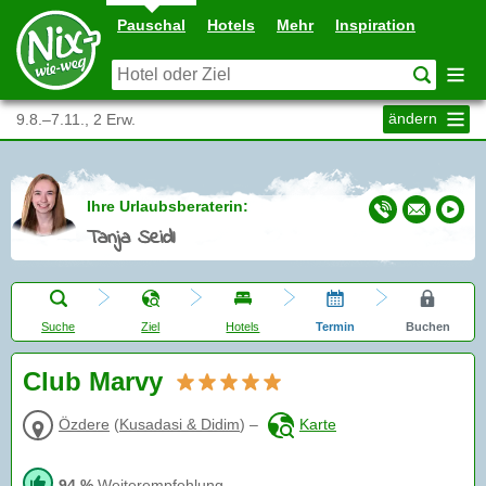
Pauschal
Hotels
Mehr
Inspiration
ändern
9.8.–7.11., 2 Erw.
Ihre Urlaubsberaterin:
Tanja Seidl
Suche
Ziel
Hotels
Termin
Buchen
Club Marvy
Özdere
(
Kusadasi & Didim
)
–
Karte
94 %
Weiterempfehlung