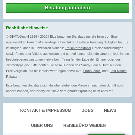
Beratung anfordern
Rechtliche Hinweise
© GIATA GmbH 1996 - 2026 | Bitte beachten Sie, dass nur die beim von Ihnen
ausgewählten
Pauschalreise-Angebot
verlinkte Hotelbeschreibung Gültigkeit hat! Es
ist möglich, dass in Einzelfällen nicht alle
Reiseveranstalter
Hotelbeschreibungen
sowie Fotos oder Videos ausweisen und es evtl. entscheidende Unterschiede in den
beschriebenen Leistungen, etwa beim Transfer, der Lage der Zimmer oder des
Zimmertyps gibt. Bitte achten Sie beim Buchen des Sandy Beach Hotel auf den
Preisvergleich und die Hotelbewertungen sowie evtl.
Frühbucher-
oder
Last Minute
-
Rabatte.
Bitte beachten Sie, dass sich die obenstehenden Preise im nächsten Schritt noch
ändern können, dort erfolgt die finale Verfügbarkeitsprüfung beim Anbieter.
KONTAKT & IMPRESSUM
JOBS
NEWS
ÜBER UNS
REISEBÜRO WEIDEN