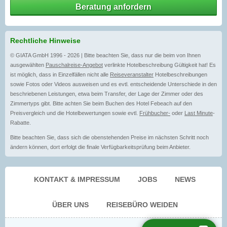
Beratung anfordern
Rechtliche Hinweise
© GIATA GmbH 1996 - 2026 | Bitte beachten Sie, dass nur die beim von Ihnen
ausgewählten
Pauschalreise-Angebot
verlinkte Hotelbeschreibung Gültigkeit hat! Es
ist möglich, dass in Einzelfällen nicht alle
Reiseveranstalter
Hotelbeschreibungen
sowie Fotos oder Videos ausweisen und es evtl. entscheidende Unterschiede in den
beschriebenen Leistungen, etwa beim Transfer, der Lage der Zimmer oder des
Zimmertyps gibt. Bitte achten Sie beim Buchen des Hotel Febeach auf den
Preisvergleich und die Hotelbewertungen sowie evtl.
Frühbucher-
oder
Last Minute
-
Rabatte.
Bitte beachten Sie, dass sich die obenstehenden Preise im nächsten Schritt noch
ändern können, dort erfolgt die finale Verfügbarkeitsprüfung beim Anbieter.
KONTAKT & IMPRESSUM
JOBS
NEWS
ÜBER UNS
REISEBÜRO WEIDEN