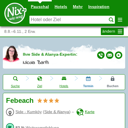
Pauschal
Hotels
Mehr
Inspiration
ändern
8.8.–6.11., 2 Erw.
Ihre Side & Alanya-Expertin:
Nicola Barth
Suche
Ziel
Hotels
Termin
Buchen
Febeach
Side - Kumköy
(
Side & Alanya
)
–
Karte
83 %
Weiterempfehlung