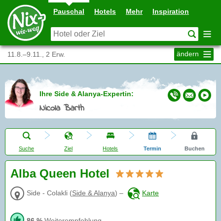
Pauschal
Hotels
Mehr
Inspiration
ändern
11.8.–9.11., 2 Erw.
Ihre Side & Alanya-Expertin:
Nicola Barth
Suche
Ziel
Hotels
Termin
Buchen
Alba Queen Hotel
Side - Colakli
(
Side & Alanya
)
–
Karte
86 %
Weiterempfehlung