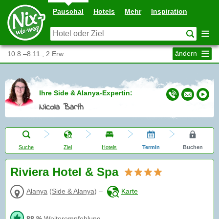
Pauschal
Hotels
Mehr
Inspiration
ändern
10.8.–8.11., 2 Erw.
Ihre Side & Alanya-Expertin:
Nicola Barth
Suche
Ziel
Hotels
Termin
Buchen
Riviera Hotel & Spa
Alanya
(
Side & Alanya
)
–
Karte
88 %
Weiterempfehlung