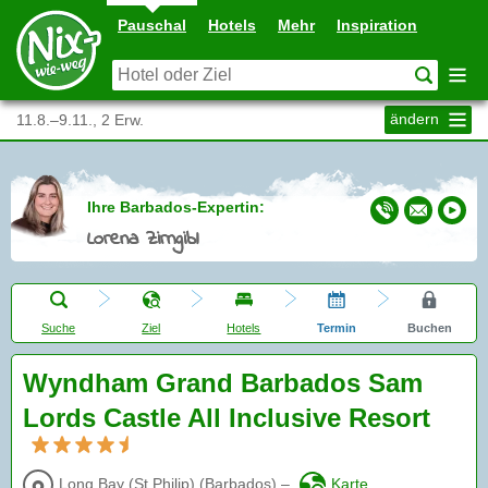
Pauschal
Hotels
Mehr
Inspiration
ändern
11.8.–9.11., 2 Erw.
Ihre Barbados-Expertin:
Lorena Zirngibl
Suche
Ziel
Hotels
Termin
Buchen
Wyndham Grand Barbados Sam
Lords Castle All Inclusive Resort
Long Bay (St.Philip)
(
Barbados
)
–
Karte