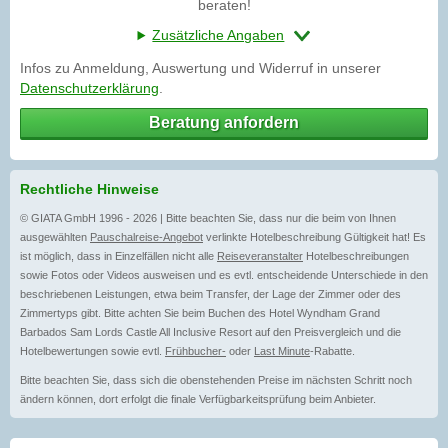
beraten!
Zusätzliche Angaben
Infos zu Anmeldung, Auswertung und Widerruf in unserer
Datenschutzerklärung
.
Beratung anfordern
Rechtliche Hinweise
© GIATA GmbH 1996 - 2026 | Bitte beachten Sie, dass nur die beim von Ihnen
ausgewählten
Pauschalreise-Angebot
verlinkte Hotelbeschreibung Gültigkeit hat! Es
ist möglich, dass in Einzelfällen nicht alle
Reiseveranstalter
Hotelbeschreibungen
sowie Fotos oder Videos ausweisen und es evtl. entscheidende Unterschiede in den
beschriebenen Leistungen, etwa beim Transfer, der Lage der Zimmer oder des
Zimmertyps gibt. Bitte achten Sie beim Buchen des Hotel Wyndham Grand
Barbados Sam Lords Castle All Inclusive Resort auf den Preisvergleich und die
Hotelbewertungen sowie evtl.
Frühbucher-
oder
Last Minute
-Rabatte.
Bitte beachten Sie, dass sich die obenstehenden Preise im nächsten Schritt noch
ändern können, dort erfolgt die finale Verfügbarkeitsprüfung beim Anbieter.