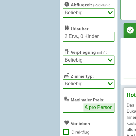
Abflugzeit
:
(Rückflug)
Urlauber
:
Verpflegung
:
(min.)
Zimmertyp
:
Hot
Max
imaler
Preis
:
Das 
€ pro Person
Euka
Inne
kost
Vorlieben
:
alte
Direktflug
Rest