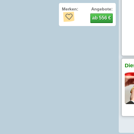
Merken:
Angebote:
ab 556 €
Die