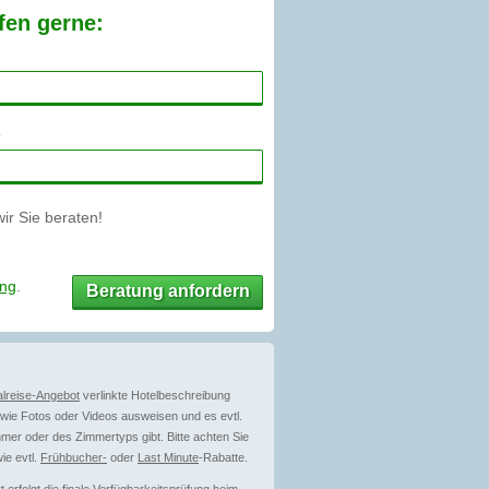
fen gerne:
r Sie beraten!
ung
.
Beratung anfordern
lreise-Angebot
verlinkte Hotelbeschreibung
ie Fotos oder Videos ausweisen und es evtl.
mer oder des Zimmertyps gibt. Bitte achten Sie
ie evtl.
Frühbucher-
oder
Last Minute
-Rabatte.
erfolgt die finale Verfügbarkeitsprüfung beim