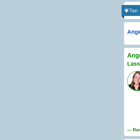
Tipp:
Ange
Ange
Lass
— Ram