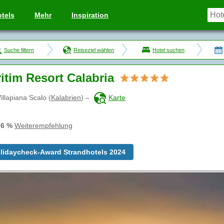
tels
Mehr
Inspiration
Suche filtern
Reiseziel wählen
Hotel suchen
itim Resort Calabria
illapiana Scalo
(
Kalabrien
)
–
Karte
76 %
Weiterempfehlung
lidaycheck-Award Strandhotels 2024