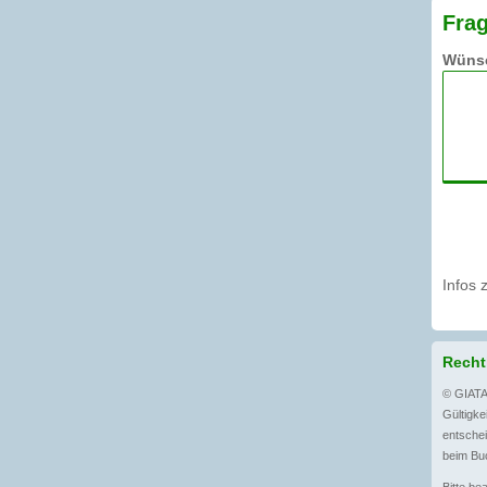
Frag
Wünsc
Infos 
Recht
© GIATA
Gültigkei
entschei
beim Buc
Bitte be