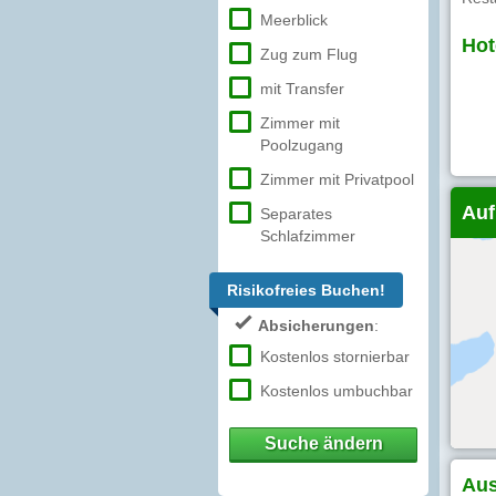
Meerblick
Hot
Zug zum Flug
mit Transfer
Zimmer mit
Poolzugang
Zimmer mit Privatpool
Auf
Separates
Schlafzimmer
Risikofreies Buchen!
Absicherungen
:
Kostenlos stornierbar
Kostenlos umbuchbar
Suche ändern
Aus