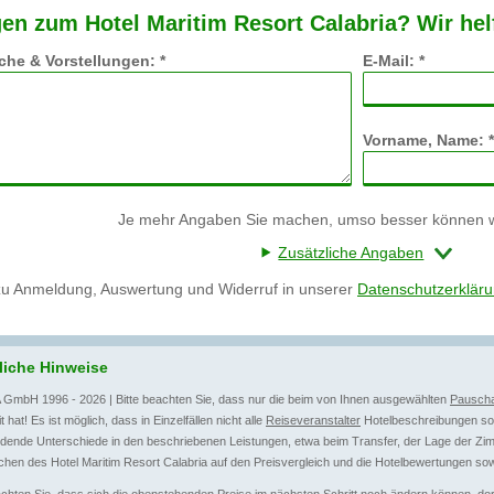
en zum Hotel Maritim Resort Calabria? Wir hel
he & Vorstellungen: *
E-Mail: *
Vorname, Name: *
Je mehr Angaben Sie machen, umso besser können wi
Zusätzliche Angaben
zu Anmeldung, Auswertung und Widerruf in unserer
Datenschutzerklär
liche Hinweise
 GmbH 1996 - 2026 | Bitte beachten Sie, dass nur die beim von Ihnen ausgewählten
Pauscha
t hat! Es ist möglich, dass in Einzelfällen nicht alle
Reiseveranstalter
Hotelbeschreibungen sow
dende Unterschiede in den beschriebenen Leistungen, etwa beim Transfer, der Lage der Zim
hen des Hotel Maritim Resort Calabria auf den Preisvergleich und die Hotelbewertungen sow
achten Sie, dass sich die obenstehenden Preise im nächsten Schritt noch ändern können, dort 