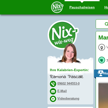
Pauschal
reisen
Ho
Mar
V
Ihre Kalabrien-Expertin:
Ho
Ramona Pascale
09602 944553-0
E-Mail
Videoberatung