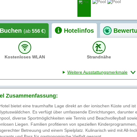
Buchen
Hotelinfos
Bewert
(ab
556 €
)
Kostenloses WLAN
Strandnähe
Weitere Ausstattungsmerkmale
el Zusammenfassung:
Hotel bietet eine traumhafte Lage direkt an der ionischen Küste und i
lyptuswäldchen. Es verfügt über umfassende Einrichtungen, darunter e
npool, diverse Sportmöglichkeiten wie Tennis und Beachvolleyball sowie
enlosen Liegen. Familien profitieren von speziellen Kinderprogrammen, 
rsgerechter Betreuung und einem Spielplatz. Kulinarisch wird mit All-I
aurants und Bars für gastronomische Vielfalt gesorgt.