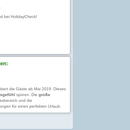
4
nd bei HolidayCheck!
en:
ubert die Gäste ab Mai 2019. Dieses
nsgefühl
spüren. Die
große
essbereich und die
rgen für einen perfekten Urlaub.