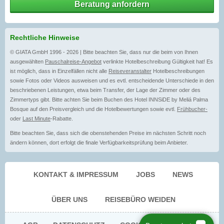
Beratung anfordern
Rechtliche Hinweise
© GIATA GmbH 1996 - 2026 | Bitte beachten Sie, dass nur die beim von Ihnen
ausgewählten
Pauschalreise-Angebot
verlinkte Hotelbeschreibung Gültigkeit hat! Es
ist möglich, dass in Einzelfällen nicht alle
Reiseveranstalter
Hotelbeschreibungen
sowie Fotos oder Videos ausweisen und es evtl. entscheidende Unterschiede in den
beschriebenen Leistungen, etwa beim Transfer, der Lage der Zimmer oder des
Zimmertyps gibt. Bitte achten Sie beim Buchen des Hotel INNSiDE by Meliá Palma
Bosque auf den Preisvergleich und die Hotelbewertungen sowie evtl.
Frühbucher-
oder
Last Minute
-Rabatte.
Bitte beachten Sie, dass sich die obenstehenden Preise im nächsten Schritt noch
ändern können, dort erfolgt die finale Verfügbarkeitsprüfung beim Anbieter.
KONTAKT & IMPRESSUM
JOBS
NEWS
ÜBER UNS
REISEBÜRO WEIDEN