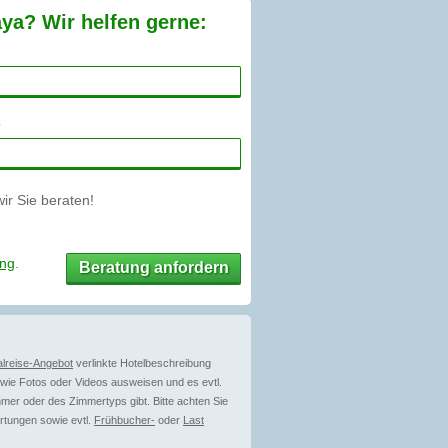
aya? Wir helfen gerne:
r Sie beraten!
ung
.
Beratung anfordern
lreise-Angebot
verlinkte Hotelbeschreibung
ie Fotos oder Videos ausweisen und es evtl.
mer oder des Zimmertyps gibt. Bitte achten Sie
rtungen sowie evtl.
Frühbucher-
oder
Last