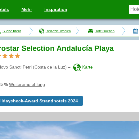
tels
Mehr
Inspiration
Suche filtern
Reiseziel wählen
Hotel suchen
rostar Selection Andalucía Playa
ovo Sancti Petri
(
Costa de la Luz
)
–
Karte
95 %
Weiterempfehlung
lidaycheck-Award Strandhotels 2024