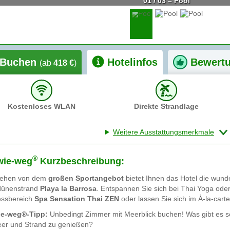
01 / 03 – Pool
Buchen
Hotelinfos
Bewert
(ab
418 €
)
Kostenloses WLAN
Direkte Strandlage
Weitere Ausstattungsmerkmale
®
wie-weg
Kurzbeschreibung:
ehen von dem
großen Sportangebot
bietet Ihnen das Hotel die wu
dünenstrand
Playa la Barrosa
. Entspannen Sie sich bei Thai Yoga od
essbereich
Spa Sensation Thai ZEN
oder lassen Sie sich im À-la-cart
ie-weg®-Tipp:
Unbedingt Zimmer mit Meerblick buchen! Was gibt es s
eer und Strand zu genießen?