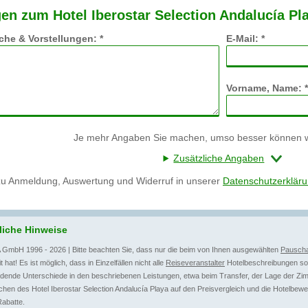
en zum Hotel Iberostar Selection Andalucía Pl
he & Vorstellungen: *
E-Mail: *
Vorname, Name: *
Je mehr Angaben Sie machen, umso besser können wi
Zusätzliche Angaben
zu Anmeldung, Auswertung und Widerruf in unserer
Datenschutzerklär
liche Hinweise
 GmbH 1996 - 2026 | Bitte beachten Sie, dass nur die beim von Ihnen ausgewählten
Pauscha
t hat! Es ist möglich, dass in Einzelfällen nicht alle
Reiseveranstalter
Hotelbeschreibungen sow
dende Unterschiede in den beschriebenen Leistungen, etwa beim Transfer, der Lage der Zim
hen des Hotel Iberostar Selection Andalucía Playa auf den Preisvergleich und die Hotelbewe
Rabatte.