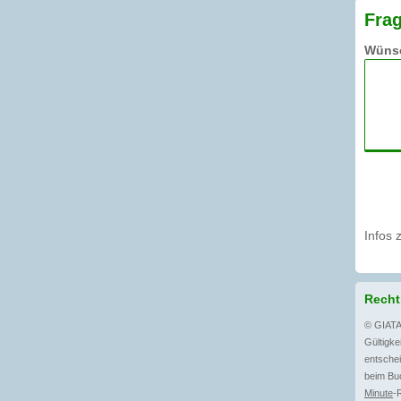
Frag
Wünsc
Infos 
Recht
© GIATA
Gültigkei
entschei
beim Buc
Minute
-