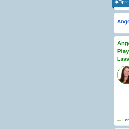
Tipp:
Ange
Ange
Play
Lass
— Len