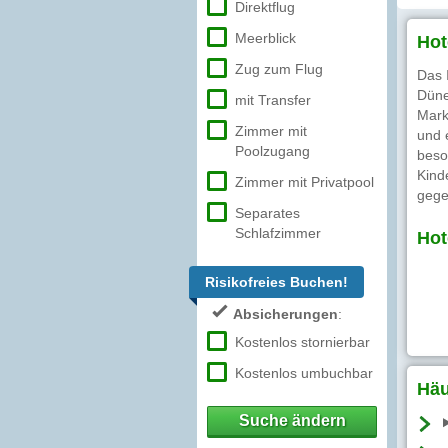
Direktflug
Meerblick
Hot
Zug zum Flug
Das 
Düne
mit Transfer
Mark
Zimmer mit
und 
Poolzugang
beso
Kind
Zimmer mit Privatpool
gege
Separates
Schlafzimmer
Hot
Risikofreies Buchen!
Absicherungen
:
Kostenlos stornierbar
Kostenlos umbuchbar
Häu
Suche ändern