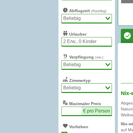
Abflugzeit
:
(Rückflug)
Urlauber
:
Verpflegung
:
(min.)
Zimmertyp
:
Nix-
Abges
Max
imaler
Preis
:
Natur
€ pro Person
Welln
Nix-w
Vorlieben
:
auf M