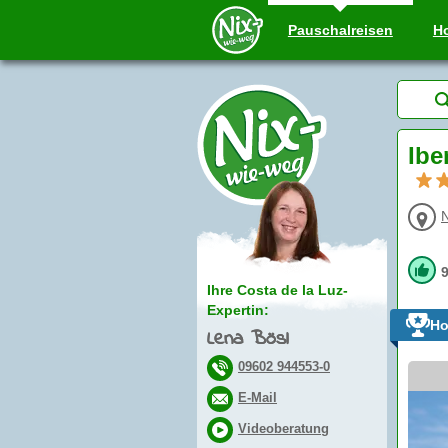
Pauschal
reisen
Ho
Ibe
N
Ihre Costa de la Luz-
Expertin:
Ho
Lena Bösl
09602 944553-0
E-Mail
Videoberatung