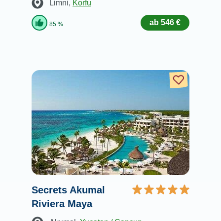
Limni
,
Korfu
ab 546 €
85 %
Secrets Akumal
Riviera Maya