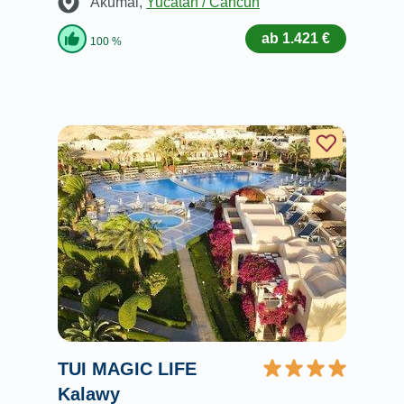
Akumal
,
Yucatan / Cancun
ab 1.421 €
100 %
TUI MAGIC LIFE
Kalawy