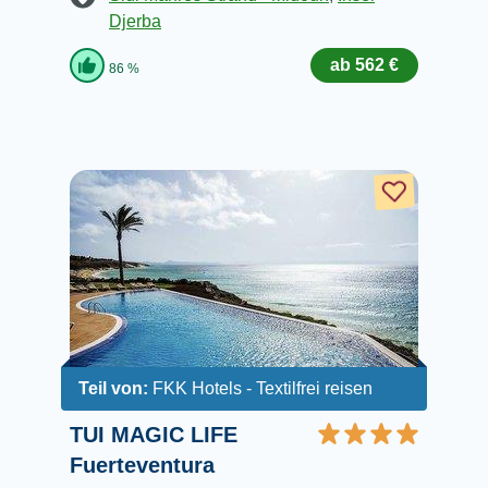
Djerba
ab 562 €
86 %
Teil von:
FKK Hotels - Textilfrei reisen
TUI MAGIC LIFE
Fuerteventura