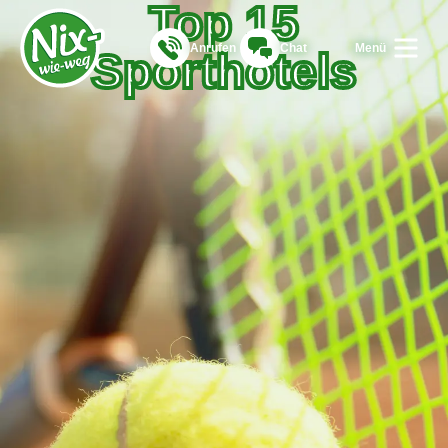
Top 15
Anrufen
Chat
Menü
Sporthotels