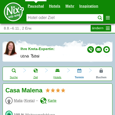
Pauschal
Hotels
Mehr
Inspiration
ändern
8.8.–6.11., 2 Erw.
Ihre Kreta-Expertin:
Lena Bösl
Suche
Ziel
Hotels
Termin
Buchen
Casa Malena
Malia
(
Kreta
)
–
Karte
100 %
Weiterempfehlung