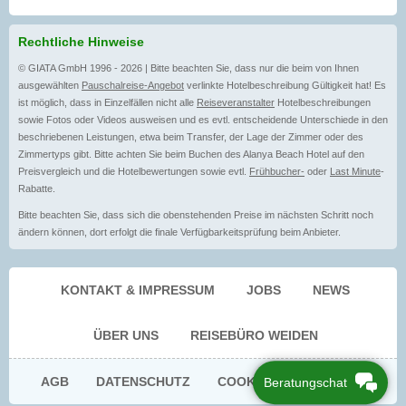
Rechtliche Hinweise
© GIATA GmbH 1996 - 2026 | Bitte beachten Sie, dass nur die beim von Ihnen
ausgewählten
Pauschalreise-Angebot
verlinkte Hotelbeschreibung Gültigkeit hat! Es
ist möglich, dass in Einzelfällen nicht alle
Reiseveranstalter
Hotelbeschreibungen
sowie Fotos oder Videos ausweisen und es evtl. entscheidende Unterschiede in den
beschriebenen Leistungen, etwa beim Transfer, der Lage der Zimmer oder des
Zimmertyps gibt. Bitte achten Sie beim Buchen des Alanya Beach Hotel auf den
Preisvergleich und die Hotelbewertungen sowie evtl.
Frühbucher-
oder
Last Minute
-
Rabatte.
Bitte beachten Sie, dass sich die obenstehenden Preise im nächsten Schritt noch
ändern können, dort erfolgt die finale Verfügbarkeitsprüfung beim Anbieter.
KONTAKT & IMPRESSUM
JOBS
NEWS
ÜBER UNS
REISEBÜRO WEIDEN
AGB
DATENSCHUTZ
COOKIE EINWILLIGUNG
Beratungschat