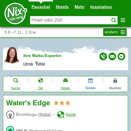
Pauschal
Hotels
Mehr
Inspiration
ändern
9.8.–7.11., 2 Erw.
Ihre Malta-Expertin:
Lena Bösl
Suche
Ziel
Hotels
Termin
Buchen
Water's Edge
Birzebbuga
(
Malta
)
–
Karte
100 %
Weiterempfehlung