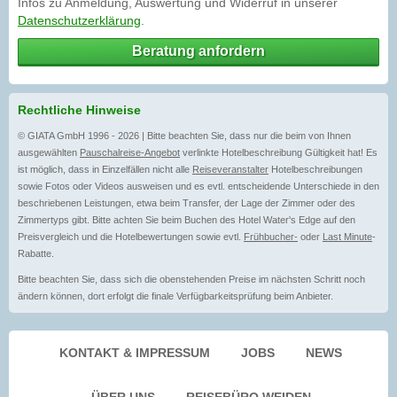
Infos zu Anmeldung, Auswertung und Widerruf in unserer
Datenschutzerklärung
.
Beratung anfordern
Rechtliche Hinweise
© GIATA GmbH 1996 - 2026 | Bitte beachten Sie, dass nur die beim von Ihnen
ausgewählten
Pauschalreise-Angebot
verlinkte Hotelbeschreibung Gültigkeit hat! Es
ist möglich, dass in Einzelfällen nicht alle
Reiseveranstalter
Hotelbeschreibungen
sowie Fotos oder Videos ausweisen und es evtl. entscheidende Unterschiede in den
beschriebenen Leistungen, etwa beim Transfer, der Lage der Zimmer oder des
Zimmertyps gibt. Bitte achten Sie beim Buchen des Hotel Water's Edge auf den
Preisvergleich und die Hotelbewertungen sowie evtl.
Frühbucher-
oder
Last Minute
-
Rabatte.
Bitte beachten Sie, dass sich die obenstehenden Preise im nächsten Schritt noch
ändern können, dort erfolgt die finale Verfügbarkeitsprüfung beim Anbieter.
KONTAKT & IMPRESSUM
JOBS
NEWS