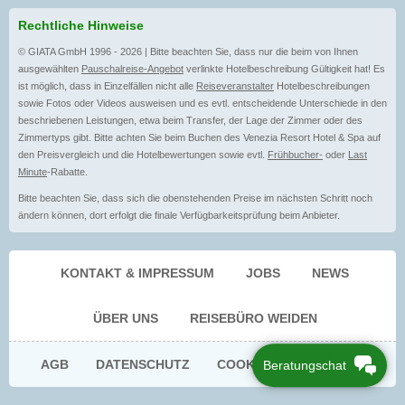
Rechtliche Hinweise
© GIATA GmbH 1996 - 2026 | Bitte beachten Sie, dass nur die beim von Ihnen
ausgewählten
Pauschalreise-Angebot
verlinkte Hotelbeschreibung Gültigkeit hat! Es
ist möglich, dass in Einzelfällen nicht alle
Reiseveranstalter
Hotelbeschreibungen
sowie Fotos oder Videos ausweisen und es evtl. entscheidende Unterschiede in den
beschriebenen Leistungen, etwa beim Transfer, der Lage der Zimmer oder des
Zimmertyps gibt. Bitte achten Sie beim Buchen des Venezia Resort Hotel & Spa auf
den Preisvergleich und die Hotelbewertungen sowie evtl.
Frühbucher-
oder
Last
Minute
-Rabatte.
Bitte beachten Sie, dass sich die obenstehenden Preise im nächsten Schritt noch
ändern können, dort erfolgt die finale Verfügbarkeitsprüfung beim Anbieter.
KONTAKT & IMPRESSUM
JOBS
NEWS
ÜBER UNS
REISEBÜRO WEIDEN
AGB
DATENSCHUTZ
COOKIE EINWILLIGUNG
Beratungschat