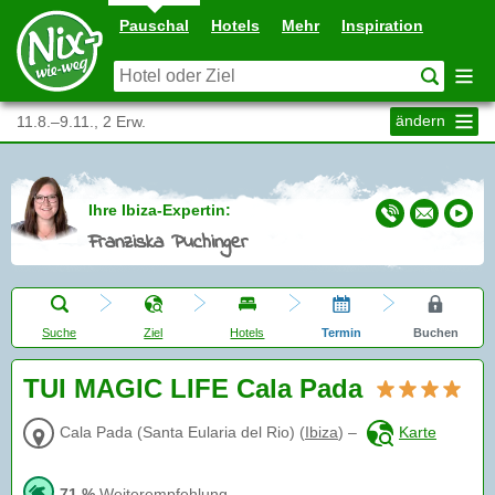
Pauschal
Hotels
Mehr
Inspiration
ändern
11.8.–9.11., 2 Erw.
Ihre Ibiza-Expertin:
Franziska Puchinger
Suche
Ziel
Hotels
Termin
Buchen
TUI MAGIC LIFE Cala Pada
Cala Pada (Santa Eularia del Rio)
(
Ibiza
)
–
Karte
71 %
Weiterempfehlung