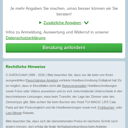
Je mehr Angaben Sie machen, umso besser können wir Sie
beraten!
Zusätzliche Angaben
Infos zu Anmeldung, Auswertung und Widerruf in unserer
Datenschutzerklärung
.
Beratung anfordern
Rechtliche Hinweise
© GIATA GmbH 1996 - 2026 | Bitte beachten Sie, dass nur die beim von Ihnen
ausgewählten
Pauschalreise-Angebot
verlinkte Hotelbeschreibung Gültigkeit hat! Es
ist möglich, dass in Einzelfällen nicht alle
Reiseveranstalter
Hotelbeschreibungen
sowie Fotos oder Videos ausweisen und es evtl. entscheidende Unterschiede in den
beschriebenen Leistungen, etwa beim Transfer, der Lage der Zimmer oder des
Zimmertyps gibt. Bitte achten Sie beim Buchen des Hotel TUI MAGIC LIFE Cala
Pada auf den Preisvergleich und die Hotelbewertungen sowie evtl.
Frühbucher-
oder
Last Minute
-Rabatte.
Bitte beachten Sie, dass sich die obenstehenden Preise im nächsten Schritt noch
ändern können, dort erfolgt die finale Verfügbarkeitsprüfung beim Anbieter.