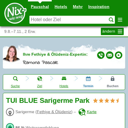
Pauschal
Hotels
Mehr
Inspiration
ändern
9.8.–7.11., 2 Erw.
Ihre Fethiye & Ölüdeniz-Expertin:
Ramona Pascale
Suche
Ziel
Hotels
Termin
Buchen
TUI BLUE Sarigerme Park
Sarigerme
(
Fethiye & Ölüdeniz
)
–
Karte
86 %
Weiterempfehlung