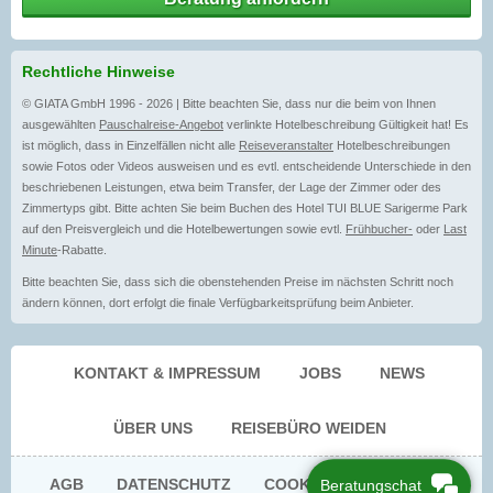
Rechtliche Hinweise
© GIATA GmbH 1996 - 2026 | Bitte beachten Sie, dass nur die beim von Ihnen
ausgewählten
Pauschalreise-Angebot
verlinkte Hotelbeschreibung Gültigkeit hat! Es
ist möglich, dass in Einzelfällen nicht alle
Reiseveranstalter
Hotelbeschreibungen
sowie Fotos oder Videos ausweisen und es evtl. entscheidende Unterschiede in den
beschriebenen Leistungen, etwa beim Transfer, der Lage der Zimmer oder des
Zimmertyps gibt. Bitte achten Sie beim Buchen des Hotel TUI BLUE Sarigerme Park
auf den Preisvergleich und die Hotelbewertungen sowie evtl.
Frühbucher-
oder
Last
Minute
-Rabatte.
Bitte beachten Sie, dass sich die obenstehenden Preise im nächsten Schritt noch
ändern können, dort erfolgt die finale Verfügbarkeitsprüfung beim Anbieter.
KONTAKT & IMPRESSUM
JOBS
NEWS
ÜBER UNS
REISEBÜRO WEIDEN
AGB
DATENSCHUTZ
COOKIE EINWILLIGUNG
Beratungschat