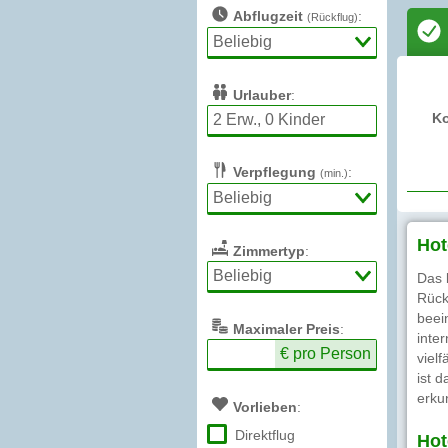
Abflugzeit
:
(Rückflug)
Urlauber
:
K
Verpflegung
:
(min.)
Hot
Zimmertyp
:
Das 
Rück
beei
Max
imaler
Preis
:
inte
€ pro Person
viel
ist d
erku
Vorlieben
:
Direktflug
Hot