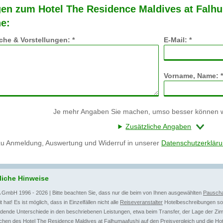
en zum Hotel The Residence Maldives at Falhu
e:
he & Vorstellungen: *
E-Mail: *
Vorname, Name: *
Je mehr Angaben Sie machen, umso besser können wi
Zusätzliche Angaben
zu Anmeldung, Auswertung und Widerruf in unserer
Datenschutzerklär
liche Hinweise
 GmbH 1996 - 2026 | Bitte beachten Sie, dass nur die beim von Ihnen ausgewählten
Pauscha
t hat! Es ist möglich, dass in Einzelfällen nicht alle
Reiseveranstalter
Hotelbeschreibungen sow
dende Unterschiede in den beschriebenen Leistungen, etwa beim Transfer, der Lage der Zim
hen des Hotel The Residence Maldives at Falhumaafushi auf den Preisvergleich und die Ho