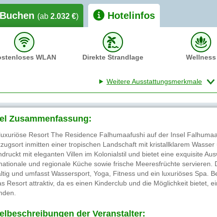
Buchen
Hotelinfos
(ab
2.032 €
)
ostenloses WLAN
Direkte Strandlage
Wellness
Weitere Ausstattungsmerkmale
el Zusammenfassung:
luxuriöse Resort The Residence Falhumaafushi auf der Insel Falhumaafus
zugsort inmitten einer tropischen Landschaft mit kristallklarem Wasser
ndruckt mit eleganten Villen im Kolonialstil und bietet eine exquisite A
rnationale und regionale Küche sowie frische Meeresfrüchte servieren. D
fältig und umfasst Wassersport, Yoga, Fitness und ein luxuriöses Spa. 
as Resort attraktiv, da es einen Kinderclub und die Möglichkeit bietet, 
nden.
elbeschreibungen der Veranstalter: