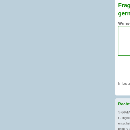
Frag
gern
Wünsc
Infos 
Recht
© GIATA
Gültigkei
entschei
beim Buc