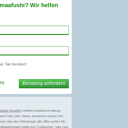
maafushi? Wir helfen
r Sie beraten!
ung
.
Beratung anfordern
lreise-Angebot
verlinkte Hotelbeschreibung
ie Fotos oder Videos ausweisen und es evtl.
mer oder des Zimmertyps gibt. Bitte achten Sie
telbewertungen sowie evtl.
Frühbucher-
oder
Last