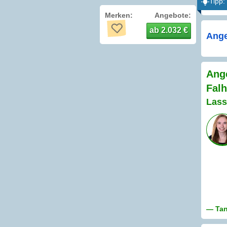
Tipp:
Merken:
Angebote:
ab 2.032 €
Ange
Ange
Fal
Lass
— Tan