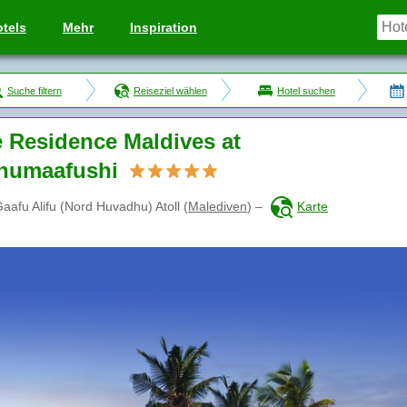
tels
Mehr
Inspiration
Suche filtern
Reiseziel wählen
Hotel suchen
 Residence Maldives at
humaafushi
aafu Alifu (Nord Huvadhu) Atoll
(
Malediven
)
–
Karte