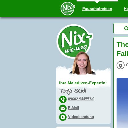
Pauschal
reisen
Ho
The
Fal
G
Ihre Malediven-Expertin:
Tanja Seidl
09602 944553-0
E-Mail
Videoberatung