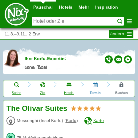
Pauschal
Hotels
Mehr
Inspiration
ändern
11.8.–9.11., 2 Erw.
Ihre Korfu-Expertin:
Lena Bösl
Suche
Ziel
Hotels
Termin
Buchen
The Olivar Suites
Messonghi (Insel Korfu)
(
Korfu
)
–
Karte
75 %
Weiterempfehlung