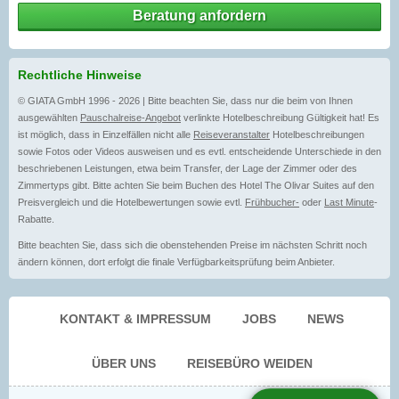
Beratung anfordern
Rechtliche Hinweise
© GIATA GmbH 1996 - 2026 | Bitte beachten Sie, dass nur die beim von Ihnen
ausgewählten
Pauschalreise-Angebot
verlinkte Hotelbeschreibung Gültigkeit hat! Es
ist möglich, dass in Einzelfällen nicht alle
Reiseveranstalter
Hotelbeschreibungen
sowie Fotos oder Videos ausweisen und es evtl. entscheidende Unterschiede in den
beschriebenen Leistungen, etwa beim Transfer, der Lage der Zimmer oder des
Zimmertyps gibt. Bitte achten Sie beim Buchen des Hotel The Olivar Suites auf den
Preisvergleich und die Hotelbewertungen sowie evtl.
Frühbucher-
oder
Last Minute
-
Rabatte.
Bitte beachten Sie, dass sich die obenstehenden Preise im nächsten Schritt noch
ändern können, dort erfolgt die finale Verfügbarkeitsprüfung beim Anbieter.
KONTAKT & IMPRESSUM
JOBS
NEWS
ÜBER UNS
REISEBÜRO WEIDEN