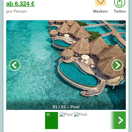
ab 6.324 €
pro Person
Merken
Teilen
01 / 03 – Pool