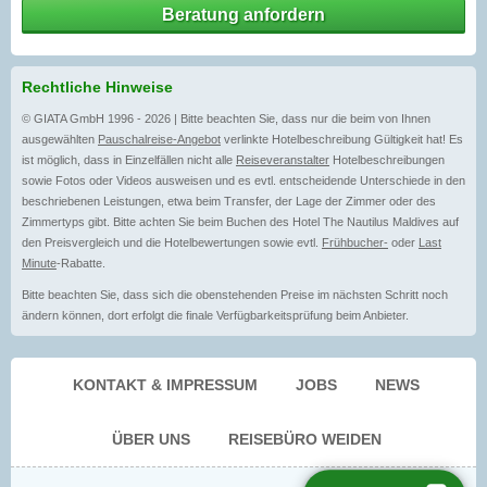
Beratung anfordern
Rechtliche Hinweise
© GIATA GmbH 1996 - 2026 | Bitte beachten Sie, dass nur die beim von Ihnen
ausgewählten
Pauschalreise-Angebot
verlinkte Hotelbeschreibung Gültigkeit hat! Es
ist möglich, dass in Einzelfällen nicht alle
Reiseveranstalter
Hotelbeschreibungen
sowie Fotos oder Videos ausweisen und es evtl. entscheidende Unterschiede in den
beschriebenen Leistungen, etwa beim Transfer, der Lage der Zimmer oder des
Zimmertyps gibt. Bitte achten Sie beim Buchen des Hotel The Nautilus Maldives auf
den Preisvergleich und die Hotelbewertungen sowie evtl.
Frühbucher-
oder
Last
Minute
-Rabatte.
Bitte beachten Sie, dass sich die obenstehenden Preise im nächsten Schritt noch
ändern können, dort erfolgt die finale Verfügbarkeitsprüfung beim Anbieter.
KONTAKT & IMPRESSUM
JOBS
NEWS
ÜBER UNS
REISEBÜRO WEIDEN