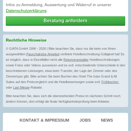
Infos zu Anmeldung, Auswertung und Widerruf in unserer
Datenschutzerklärung
.
Beratung anfordern
Rechtliche Hinweise
© GIATA GmbH 1996 - 2026 | Bitte beachten Sie, dass nur die beim von Ihnen
ausgewählten
Pauschalreise-Angebot
verlinkte Hotelbeschreibung Gültigkeit hat! Es
ist möglich, dass in Einzelfällen nicht alle
Reiseveranstalter
Hotelbeschreibungen
sowie Fotos oder Videos ausweisen und es evtl. entscheidende Unterschiede in den
beschriebenen Leistungen, etwa beim Transfer, der Lage der Zimmer oder des
Zimmertyps gibt. Bitte achten Sie beim Buchen des Hotel The Ixian Grand & All
Suites auf den Preisvergleich und die Hotelbewertungen sowie evtl.
Frühbucher-
oder
Last Minute
-Rabatte.
Bitte beachten Sie, dass sich die obenstehenden Preise im nächsten Schritt noch
ändern können, dort erfolgt die finale Verfügbarkeitsprüfung beim Anbieter.
KONTAKT & IMPRESSUM
JOBS
NEWS