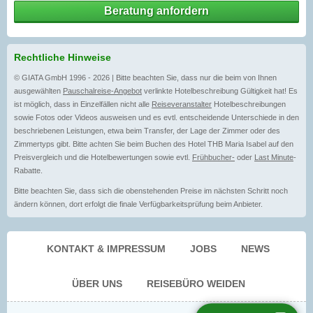
Beratung anfordern
Rechtliche Hinweise
© GIATA GmbH 1996 - 2026 | Bitte beachten Sie, dass nur die beim von Ihnen
ausgewählten
Pauschalreise-Angebot
verlinkte Hotelbeschreibung Gültigkeit hat! Es
ist möglich, dass in Einzelfällen nicht alle
Reiseveranstalter
Hotelbeschreibungen
sowie Fotos oder Videos ausweisen und es evtl. entscheidende Unterschiede in den
beschriebenen Leistungen, etwa beim Transfer, der Lage der Zimmer oder des
Zimmertyps gibt. Bitte achten Sie beim Buchen des Hotel THB Maria Isabel auf den
Preisvergleich und die Hotelbewertungen sowie evtl.
Frühbucher-
oder
Last Minute
-
Rabatte.
Bitte beachten Sie, dass sich die obenstehenden Preise im nächsten Schritt noch
ändern können, dort erfolgt die finale Verfügbarkeitsprüfung beim Anbieter.
KONTAKT & IMPRESSUM
JOBS
NEWS
ÜBER UNS
REISEBÜRO WEIDEN