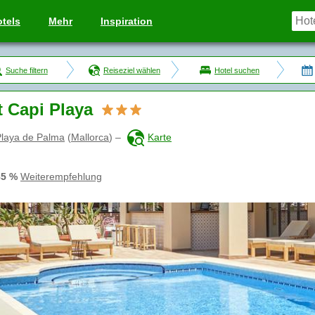
tels
Mehr
Inspiration
Suche filtern
Reiseziel wählen
Hotel suchen
t Capi Playa
Playa de Palma
(
Mallorca
)
–
Karte
85 %
Weiterempfehlung