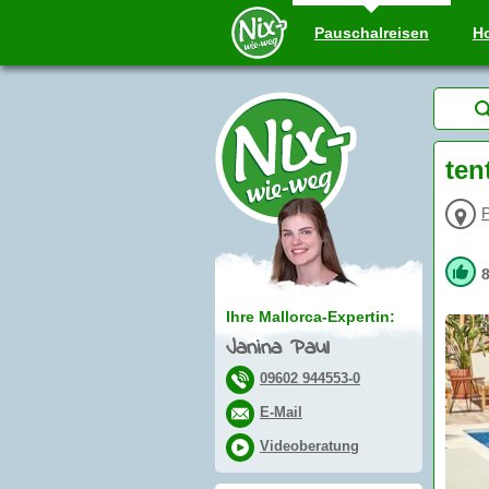
Pauschal
reisen
Ho
ten
Ihre Mallorca-Expertin:
Janina Paul
09602 944553-0
E-Mail
Videoberatung