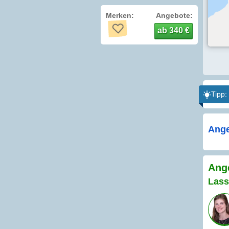
Merken:
Angebote:
ab 340 €
Tipp:
Ange
Ange
Lass