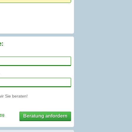
e:
r Sie beraten!
ung
.
Beratung anfordern