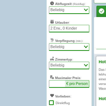
Abflugzeit
:
(Rückflug)
Urlauber
:
Verpflegung
:
(min.)
Zimmertyp
:
Hot
Das 
lebh
Max
imaler
Preis
:
eine
€ pro Person
vers
Wass
Vorlieben
:
Hot
Direktflug