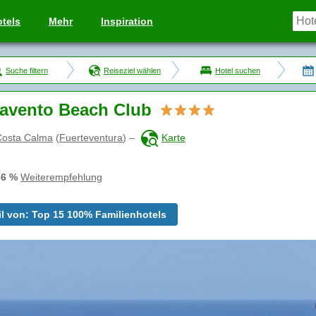
tels
Mehr
Inspiration
Suche filtern
Reiseziel wählen
Hotel suchen
avento Beach Club
Costa Calma
(
Fuerteventura
)
–
Karte
86 %
Weiterempfehlung
il von: Top 15 100% Familienhotels