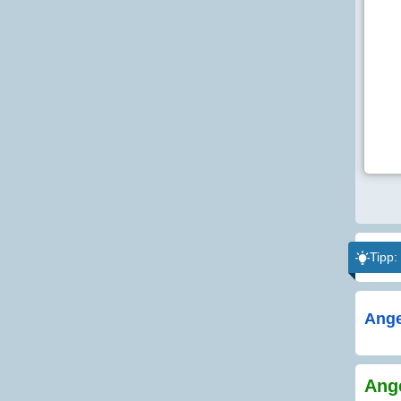
Tipp:
Ange
Ange