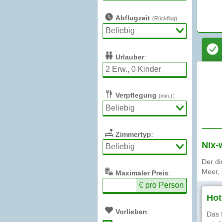
Abflugzeit
:
(Rückflug)
Urlauber
:
Verpflegung
:
(min.)
Zimmertyp
:
Nix-
Der d
Meer, 
Max
imaler
Preis
:
€ pro Person
Hot
Vorlieben
:
Das 