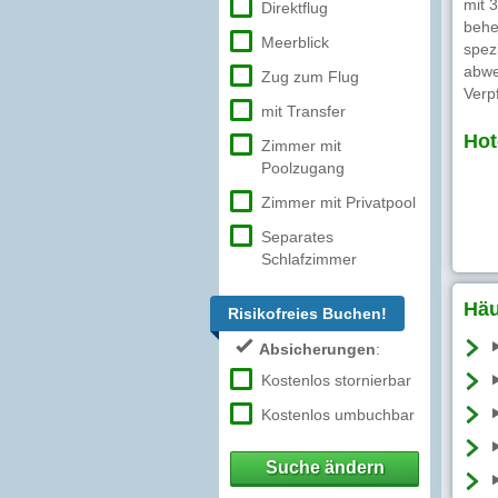
mit 
Direktflug
behe
Meerblick
spez
abwe
Zug zum Flug
Verp
mit Transfer
Hot
Zimmer mit
Poolzugang
Zimmer mit Privatpool
Separates
Schlafzimmer
Häu
Risikofreies Buchen!
Absicherungen
:
Kostenlos stornierbar
Kostenlos umbuchbar
Suche ändern