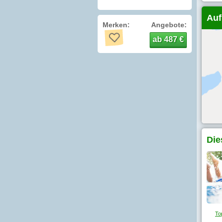
Auf
Merken:
Angebote:
ab 487 €
Die
To