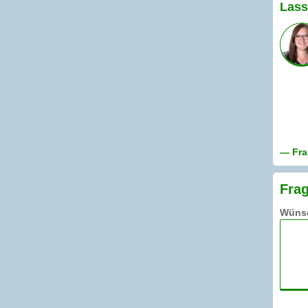
Lass
— Fra
Frag
Wünsc