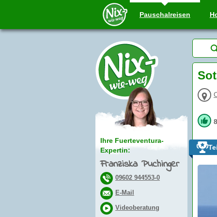
Pauschal
reisen
Ho
Sot
Ihre Fuerteventura-
Te
Expertin:
Franziska Puchinger
09602 944553-0
E-Mail
Videoberatung