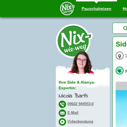
Pauschal
reisen
Ho
Sid
S
Ihre Side & Alanya-
Expertin:
Nicola Barth
09602 944553-0
E-Mail
Videoberatung