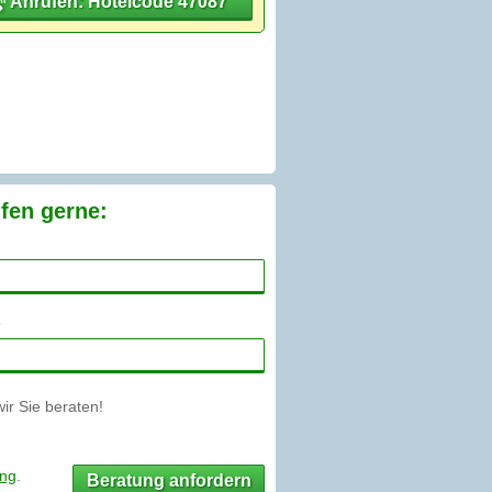
Anrufen: Hotelcode 47087
fen gerne:
r Sie beraten!
ung
.
Beratung anfordern