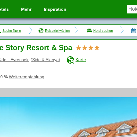
tels
Mehr
Inspiration
Suche filtern
Reiseziel wählen
Hotel suchen
e Story Resort & Spa
ide - Evrenseki
(
Side & Alanya
)
–
Karte
80 %
Weiterempfehlung