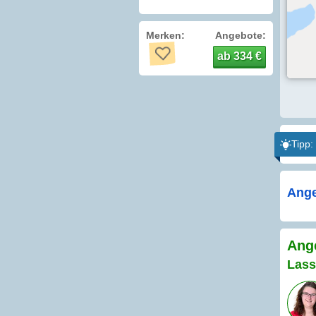
Merken:
Angebote:
ab 334 €
Tipp:
Ange
Ange
Lass