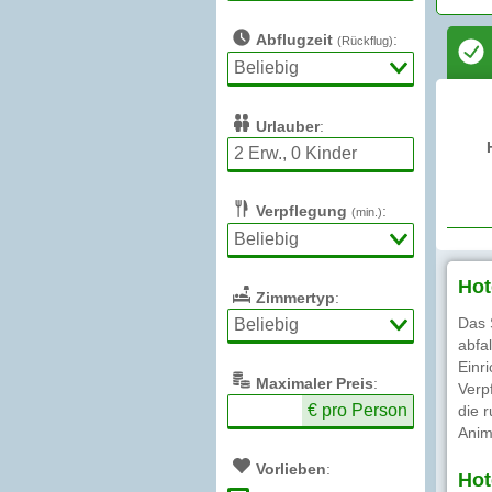
Abflugzeit
:
(Rückflug)
Urlauber
:
Verpflegung
:
(min.)
Hot
Zimmertyp
:
Das 
abfa
Einr
Max
imaler
Preis
:
Verp
€ pro Person
die 
Anim
Vorlieben
:
Hot