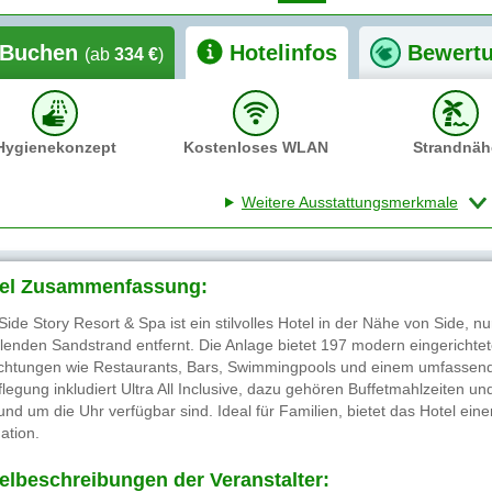
Buchen
Hotelinfos
Bewert
(ab
334 €
)
Hygienekonzept
Kostenloses WLAN
Strandnäh
Weitere Ausstattungsmerkmale
el Zusammenfassung:
Side Story Resort & Spa ist ein stilvolles Hotel in der Nähe von Side, n
llenden Sandstrand entfernt. Die Anlage bietet 197 modern eingerichte
ichtungen wie Restaurants, Bars, Swimmingpools und einem umfassend
flegung inkludiert Ultra All Inclusive, dazu gehören Buffetmahlzeiten 
rund um die Uhr verfügbar sind. Ideal für Familien, bietet das Hotel ein
ation.
elbeschreibungen der Veranstalter: