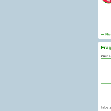
— Nic
Frag
Wünsc
Infos 