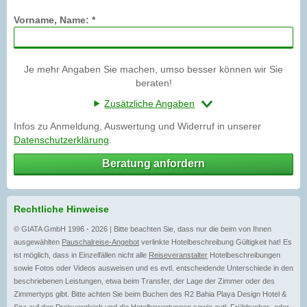
Vorname, Name: *
Je mehr Angaben Sie machen, umso besser können wir Sie
beraten!
Zusätzliche Angaben
Infos zu Anmeldung, Auswertung und Widerruf in unserer
Datenschutzerklärung
.
Beratung anfordern
Rechtliche Hinweise
© GIATA GmbH 1996 - 2026 | Bitte beachten Sie, dass nur die beim von Ihnen
ausgewählten
Pauschalreise-Angebot
verlinkte Hotelbeschreibung Gültigkeit hat! Es
ist möglich, dass in Einzelfällen nicht alle
Reiseveranstalter
Hotelbeschreibungen
sowie Fotos oder Videos ausweisen und es evtl. entscheidende Unterschiede in den
beschriebenen Leistungen, etwa beim Transfer, der Lage der Zimmer oder des
Zimmertyps gibt. Bitte achten Sie beim Buchen des R2 Bahia Playa Design Hotel &
Spa auf den Preisvergleich und die Hotelbewertungen sowie evtl.
Frühbucher-
oder