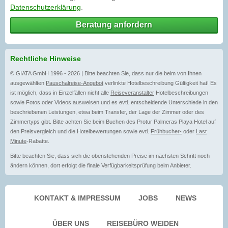
Datenschutzerklärung
.
Beratung anfordern
Rechtliche Hinweise
© GIATA GmbH 1996 - 2026 | Bitte beachten Sie, dass nur die beim von Ihnen
ausgewählten
Pauschalreise-Angebot
verlinkte Hotelbeschreibung Gültigkeit hat! Es
ist möglich, dass in Einzelfällen nicht alle
Reiseveranstalter
Hotelbeschreibungen
sowie Fotos oder Videos ausweisen und es evtl. entscheidende Unterschiede in den
beschriebenen Leistungen, etwa beim Transfer, der Lage der Zimmer oder des
Zimmertyps gibt. Bitte achten Sie beim Buchen des Protur Palmeras Playa Hotel auf
den Preisvergleich und die Hotelbewertungen sowie evtl.
Frühbucher-
oder
Last
Minute
-Rabatte.
Bitte beachten Sie, dass sich die obenstehenden Preise im nächsten Schritt noch
ändern können, dort erfolgt die finale Verfügbarkeitsprüfung beim Anbieter.
KONTAKT & IMPRESSUM
JOBS
NEWS
ÜBER UNS
REISEBÜRO WEIDEN