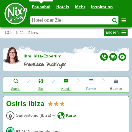
Pauschal
Hotels
Mehr
Inspiration
ändern
10.8.–8.11., 2 Erw.
Ihre Ibiza-Expertin:
Franziska Puchinger
Suche
Ziel
Hotels
Termin
Buchen
Osiris Ibiza
San Antonio
(
Ibiza
)
–
Karte
97 %
Weiterempfehlung