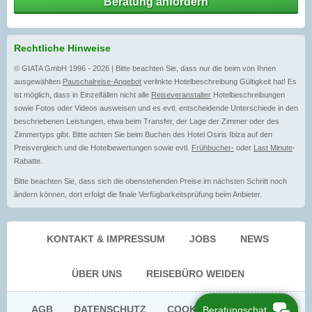
Beratung anfordern
Rechtliche Hinweise
© GIATA GmbH 1996 - 2026 | Bitte beachten Sie, dass nur die beim von Ihnen
ausgewählten
Pauschalreise-Angebot
verlinkte Hotelbeschreibung Gültigkeit hat! Es
ist möglich, dass in Einzelfällen nicht alle
Reiseveranstalter
Hotelbeschreibungen
sowie Fotos oder Videos ausweisen und es evtl. entscheidende Unterschiede in den
beschriebenen Leistungen, etwa beim Transfer, der Lage der Zimmer oder des
Zimmertyps gibt. Bitte achten Sie beim Buchen des Hotel Osiris Ibiza auf den
Preisvergleich und die Hotelbewertungen sowie evtl.
Frühbucher-
oder
Last Minute
-
Rabatte.
Bitte beachten Sie, dass sich die obenstehenden Preise im nächsten Schritt noch
ändern können, dort erfolgt die finale Verfügbarkeitsprüfung beim Anbieter.
KONTAKT & IMPRESSUM
JOBS
NEWS
ÜBER UNS
REISEBÜRO WEIDEN
AGB
DATENSCHUTZ
COOKIE EINWILLIGUNG
Beratungschat