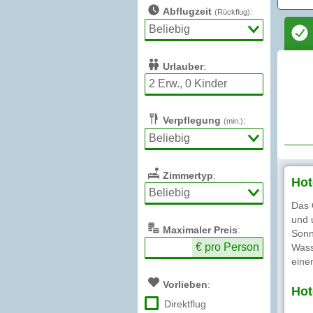
Abflugzeit
:
(Rückflug)
Urlauber
:
Verpflegung
:
(min.)
Zimmertyp
:
Hot
Das 
und 
Max
imaler
Preis
:
Sonn
€ pro Person
Wass
eine
Vorlieben
:
Hot
Direktflug