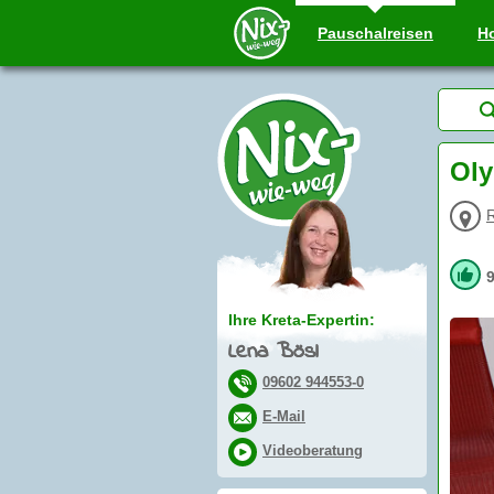
Pauschal
reisen
Ho
Oly
Ihre Kreta-Expertin:
Lena Bösl
09602 944553-0
E-Mail
Videoberatung