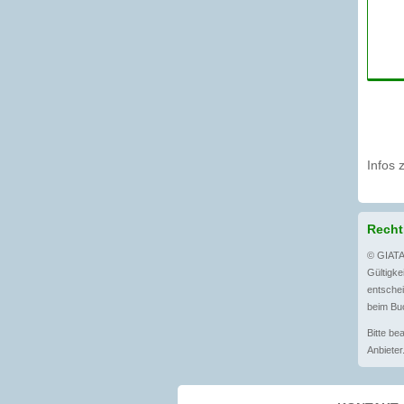
Infos 
Recht
© GIATA
Gültigkei
entschei
beim Buc
Bitte be
Anbieter