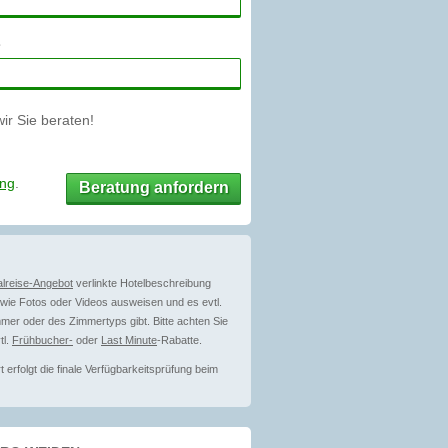
r Sie beraten!
ung
.
Beratung anfordern
lreise-Angebot
verlinkte Hotelbeschreibung
ie Fotos oder Videos ausweisen und es evtl.
mer oder des Zimmertyps gibt. Bitte achten Sie
tl.
Frühbucher-
oder
Last Minute
-Rabatte.
erfolgt die finale Verfügbarkeitsprüfung beim