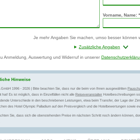
Vorname, Name: *
Je mehr Angaben Sie machen, umso besser können wi
Zusätzliche Angaben
zu Anmeldung, Auswertung und Widerruf in unserer
Datenschutzerklär
liche Hinweise
 GmbH 1996 - 2026 | Bitte beachten Sie, dass nur die beim von Ihnen ausgewählten
Pauscha
t hat! Es ist möglich, dass in Einzelfällen nicht alle
Reiseveranstalter
Hotelbeschreibungen sow
dende Unterschiede in den beschriebenen Leistungen, etwa beim Transfer, der Lage der Zim
hen des Hotel Olympic Palladium auf den Preisvergleich und die Hotelbewertungen sowie ev
achten Sie, dass sich die obenstehenden Preise im nächsten Schritt noch ändern können, dort 
.