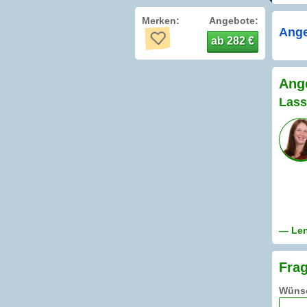
Merken:
Angebote:
Ange
ab 282 €
Ang
Lass
— Len
Frag
Wünsc