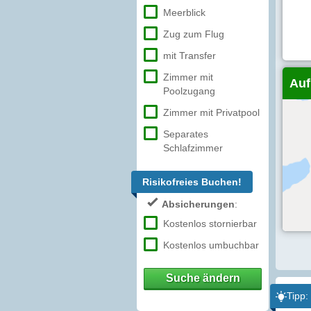
Meerblick
Zug zum Flug
mit Transfer
Zimmer mit
Auf
Poolzugang
Zimmer mit Privatpool
Separates
Schlafzimmer
Risikofreies Buchen!
Absicherungen
:
Kostenlos stornierbar
Kostenlos umbuchbar
Suche ändern
Tipp: