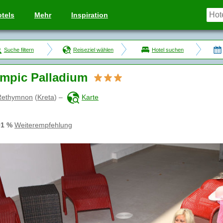
tels
Mehr
Inspiration
Suche filtern
Reiseziel wählen
Hotel suchen
mpic Palladium
Rethymnon
(
Kreta
)
–
Karte
91 %
Weiterempfehlung