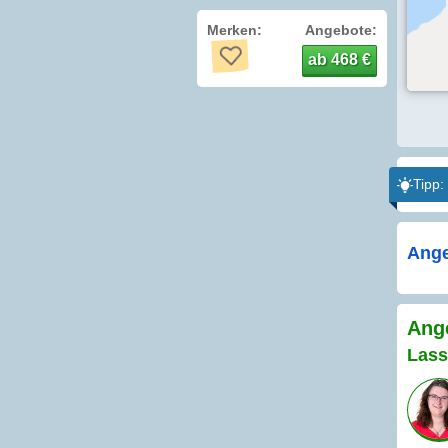
Merken:
Angebote:
ab 468 €
Tipp:
Ange
Ange
Lass