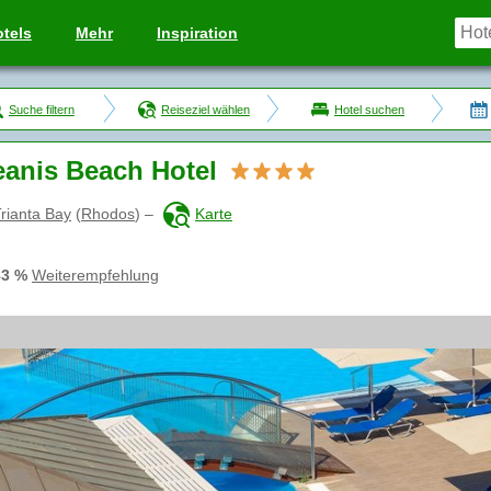
tels
Mehr
Inspiration
Suche filtern
Reiseziel wählen
Hotel suchen
anis Beach Hotel
rianta Bay
(
Rhodos
)
–
Karte
83 %
Weiterempfehlung