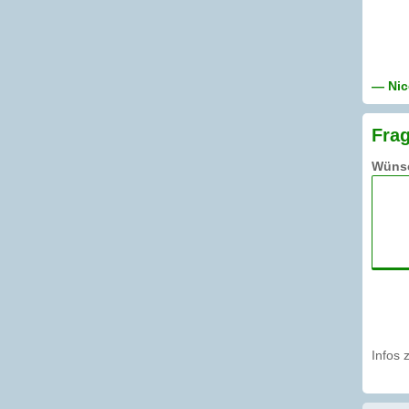
— Nic
Frag
Wünsc
Infos 