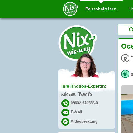
Pauschal
reisen
Ho
Oce
T
Ihre Rhodos-Expertin:
Nicola Barth
09602 944553-0
E-Mail
Videoberatung