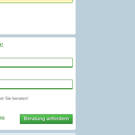
e:
r Sie beraten!
ung
.
Beratung anfordern