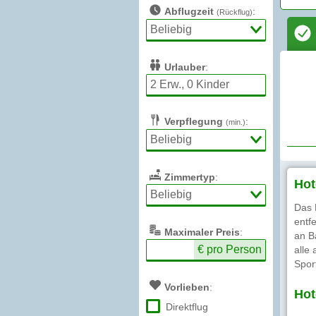
Abflugzeit
:
(Rückflug)
Urlauber
:
Verpflegung
:
(min.)
Zimmertyp
:
Hot
Das 
entf
Max
imaler
Preis
:
an B
€ pro Person
alle
Spor
Vorlieben
:
Hot
Direktflug