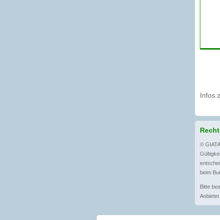
Infos 
Recht
© GIATA
Gültigkei
entschei
beim Bu
Bitte be
Anbieter