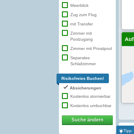
Meerblick
Zug zum Flug
mit Transfer
Zimmer mit
Auf
Poolzugang
Zimmer mit Privatpool
Separates
Schlafzimmer
Risikofreies Buchen!
Absicherungen
:
Kostenlos stornierbar
Kostenlos umbuchbar
Suche ändern
Tipp: