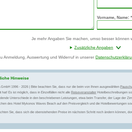
Vorname, Name: *
Je mehr Angaben Sie machen, umso besser können wi
Zusätzliche Angaben
zu Anmeldung, Auswertung und Widerruf in unserer
Datenschutzerklär
liche Hinweise
 GmbH 1996 - 2026 | Bitte beachten Sie, dass nur die beim von Ihnen ausgewählten
Pauscha
t hat! Es ist möglich, dass in Einzelfällen nicht alle
Reiseveranstalter
Hotelbeschreibungen sow
dende Unterschiede in den beschriebenen Leistungen, etwa beim Transfer, der Lage der Zim
chen des Hotel Mykonos Waves Beach auf den Preisvergleich und die Hotelbewertungen sow
achten Sie, dass sich die obenstehenden Preise im nächsten Schritt noch ändern können, dort 
.