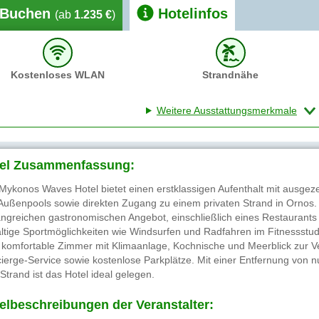
Buchen
Hotelinfos
(ab
1.235 €
)
Kostenloses WLAN
Strandnähe
Weitere Ausstattungsmerkmale
el Zusammenfassung:
Mykonos Waves Hotel bietet einen erstklassigen Aufenthalt mit ausgez
Außenpools sowie direkten Zugang zu einem privaten Strand in Ornos
ngreichen gastronomischen Angebot, einschließlich eines Restaurants u
fältige Sportmöglichkeiten wie Windsurfen und Radfahren im Fitnessstud
lt komfortable Zimmer mit Klimaanlage, Kochnische und Meerblick zur 
ierge-Service sowie kostenlose Parkplätze. Mit einer Entfernung von
Strand ist das Hotel ideal gelegen.
elbeschreibungen der Veranstalter: