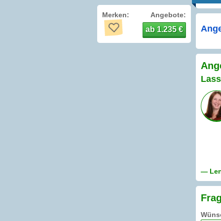
Merken:
Angebote:
Ange
ab 1.235 €
Ang
Lass
— Len
Fra
Wünsc