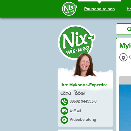
Pauschal
reisen
Ho
My
Ihre Mykonos-Expertin:
Lena Bösl
09602 944553-0
E-Mail
Videoberatung