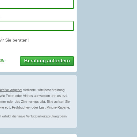
r Sie beraten!
ung
.
Beratung anfordern
lreise-Angebot
verlinkte Hotelbeschreibung
ie Fotos oder Videos ausweisen und es evtl.
mer oder des Zimmertyps gibt. Bitte achten Sie
ie evtl.
Frühbucher-
oder
Last Minute
-Rabatte.
erfolgt die finale Verfügbarkeitsprüfung beim