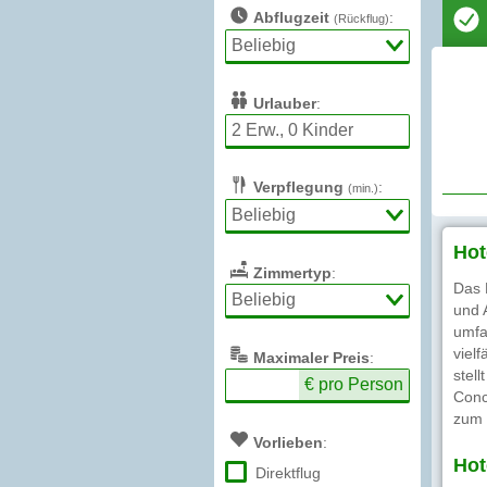
Abflugzeit
:
(Rückflug)
Urlauber
:
Verpflegung
:
(min.)
Hot
Zimmertyp
:
Das 
und 
umfa
viel
Max
imaler
Preis
:
stel
€ pro Person
Conc
zum 
Vorlieben
:
Hot
Direktflug