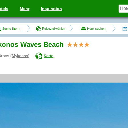
tels
Mehr
Inspiration
Suche filtern
Reiseziel wählen
Hotel suchen
konos Waves Beach
Ornos
(
Mykonos
)
–
Karte