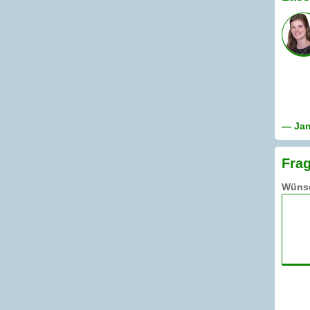
— Jani
Frag
Wünsc