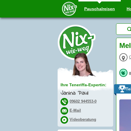
Pauschal
reisen
Ho
Mel
C
Ihre Teneriffa-Expertin:
Te
Janina Paul
09602 944553-0
E-Mail
Videoberatung