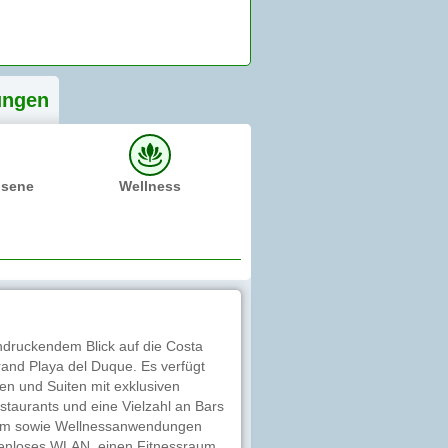
ung
en
hsene
Wellness
ndruckendem Blick auf die Costa
rand Playa del Duque. Es verfügt
en und Suiten mit exklusiven
taurants und eine Vielzahl an Bars
amm sowie Wellnessanwendungen
stenloses WLAN, einen Fitnessraum