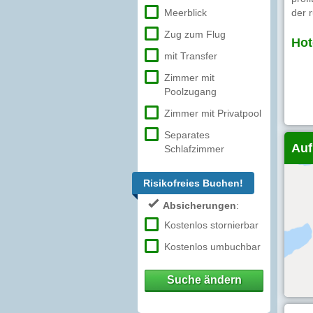
Meerblick
der r
Zug zum Flug
Hot
mit Transfer
Zimmer mit
Poolzugang
Zimmer mit Privatpool
Separates
Auf
Schlafzimmer
Risikofreies Buchen!
Absicherungen
:
Kostenlos stornierbar
Kostenlos umbuchbar
Suche ändern