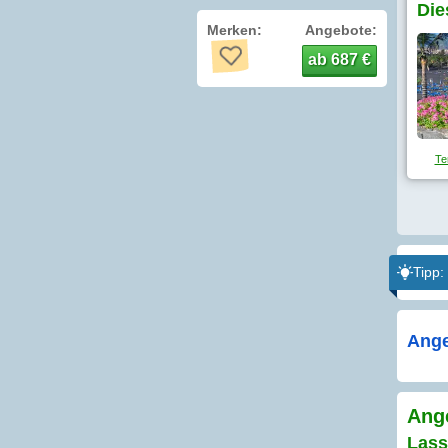
Die
Merken:
Angebote:
ab 687 €
Ten
Tipp:
Ange
Ange
Lass