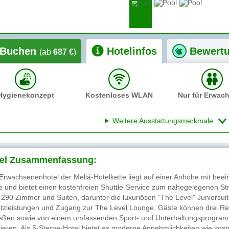
Buchen
Hotelinfos
Bewert
(ab
687 €
)
Hygienekonzept
Kostenloses WLAN
Nur für Erwac
Weitere Ausstattungsmerkmale
el Zusammenfassung:
Erwachsenenhotel der Meliá-Hotelkette liegt auf einer Anhöhe mit beei
e und bietet einen kostenfreien Shuttle-Service zum nahegelegenen St
 290 Zimmer und Suiten, darunter die luxuriösen "The Level" Juniorsuit
tzleistungen und Zugang zur The Level Lounge. Gäste können drei Res
eßen sowie von einem umfassenden Sport- und Unterhaltungsprogr
itieren. Als 5-Sterne-Hotel bietet es moderne Annehmlichkeiten wie ko