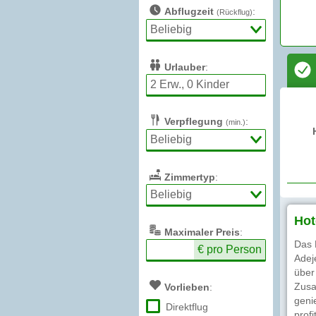
Abflugzeit
:
(Rückflug)
Urlauber
:
Verpflegung
:
(min.)
Zimmertyp
:
Hot
Max
imaler
Preis
:
Das 
€ pro Person
Adej
über
Zusa
Vorlieben
:
geni
Direktflug
prof