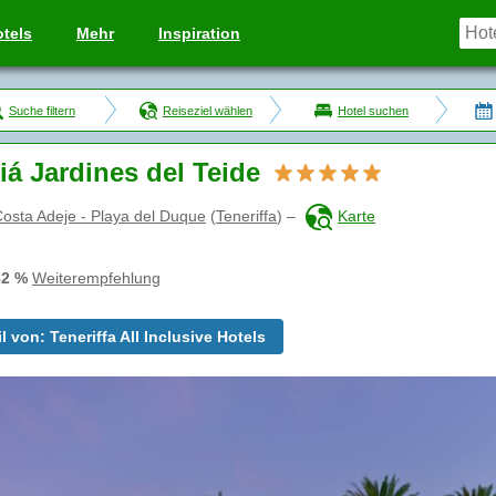
tels
Mehr
Inspiration
Suche filtern
Reiseziel wählen
Hotel suchen
iá Jardines del Teide
osta Adeje - Playa del Duque
(
Teneriffa
)
–
Karte
82 %
Weiterempfehlung
il von: Teneriffa All Inclusive Hotels