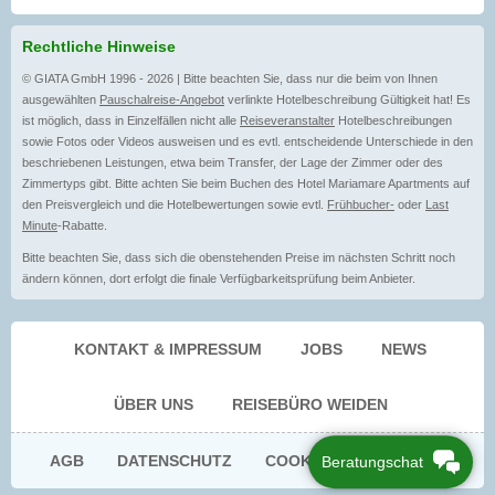
Rechtliche Hinweise
© GIATA GmbH 1996 - 2026 | Bitte beachten Sie, dass nur die beim von Ihnen
ausgewählten
Pauschalreise-Angebot
verlinkte Hotelbeschreibung Gültigkeit hat! Es
ist möglich, dass in Einzelfällen nicht alle
Reiseveranstalter
Hotelbeschreibungen
sowie Fotos oder Videos ausweisen und es evtl. entscheidende Unterschiede in den
beschriebenen Leistungen, etwa beim Transfer, der Lage der Zimmer oder des
Zimmertyps gibt. Bitte achten Sie beim Buchen des Hotel Mariamare Apartments auf
den Preisvergleich und die Hotelbewertungen sowie evtl.
Frühbucher-
oder
Last
Minute
-Rabatte.
Bitte beachten Sie, dass sich die obenstehenden Preise im nächsten Schritt noch
ändern können, dort erfolgt die finale Verfügbarkeitsprüfung beim Anbieter.
KONTAKT & IMPRESSUM
JOBS
NEWS
ÜBER UNS
REISEBÜRO WEIDEN
AGB
DATENSCHUTZ
COOKIE EINWILLIGUNG
Beratungschat