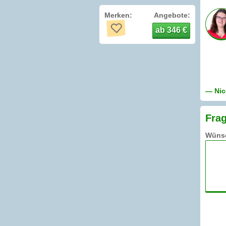
Merken:
Angebote:
ab 346 €
— Nic
Frag
Wünsc