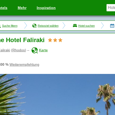
tels
Mehr
Inspiration
Suche filtern
Reiseziel wählen
Hotel suchen
e Hotel Faliraki
aliraki
(
Rhodos
)
–
Karte
100 %
Weiterempfehlung