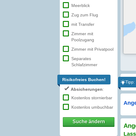
Meerblick
Zug zum Flug
mit Transfer
Zimmer mit
Poolzugang
Zimmer mit Privatpool
Separates
Schlafzimmer
Risikofreies Buchen!
Tipp:
Absicherungen
:
Kostenlos stornierbar
Ange
Kostenlos umbuchbar
Suche ändern
Ange
Lass