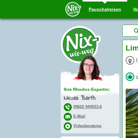
Pauschal
reisen
Ho
Lim
F
Ihre Rhodos-Expertin:
Nicola Barth
09602 944553-0
E-Mail
Videoberatung