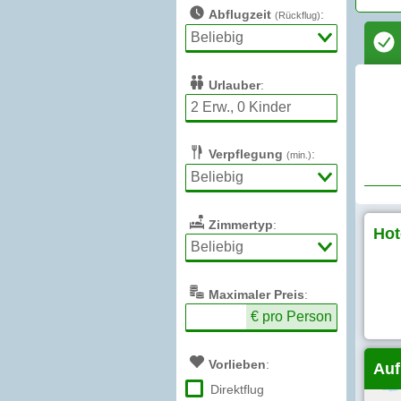
Abflugzeit
:
(Rückflug)
Urlauber
:
Verpflegung
:
(min.)
Zimmertyp
:
Hot
Max
imaler
Preis
:
€ pro Person
Vorlieben
:
Auf
Direktflug