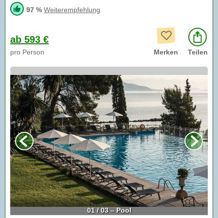
97 %
Weiterempfehlung
ab 593 €
pro Person
Merken
Teilen
01 / 03 – Pool