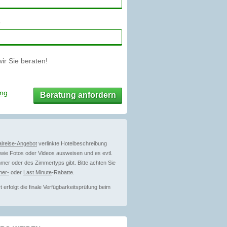
r Sie beraten!
ung
.
Beratung anfordern
lreise-Angebot
verlinkte Hotelbeschreibung
ie Fotos oder Videos ausweisen und es evtl.
mer oder des Zimmertyps gibt. Bitte achten Sie
her-
oder
Last Minute
-Rabatte.
erfolgt die finale Verfügbarkeitsprüfung beim