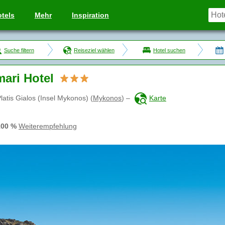
tels
Mehr
Inspiration
Suche filtern
Reiseziel wählen
Hotel suchen
ari Hotel
latis Gialos (Insel Mykonos)
(
Mykonos
)
–
Karte
100 %
Weiterempfehlung