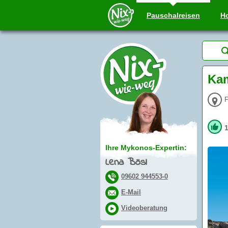
Pauschal
reisen
Ho
Kam
P
Ihre Mykonos-Expertin:
Lena Bösl
09602 944553-0
E-Mail
Videoberatung