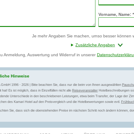
Vorname, Name: *
Je mehr Angaben Sie machen, umso besser können wi
Zusätzliche Angaben
zu Anmeldung, Auswertung und Widerruf in unserer
Datenschutzerklär
liche Hinweise
 GmbH 1996 - 2026 | Bitte beachten Sie, dass nur die beim von Ihnen ausgewählten
Pauscha
t hat! Es ist möglich, dass in Einzelfällen nicht alle
Reiseveranstalter
Hotelbeschreibungen sow
dende Unterschiede in den beschriebenen Leistungen, etwa beim Transfer, der Lage der Zim
hen des Kamari Hotel auf den Preisvergleich und die Hotelbewertungen sowie evtl.
Frühbuc
achten Sie, dass sich die obenstehenden Preise im nächsten Schritt noch ändern können, dort 
.