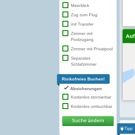
Meerblick
Zug zum Flug
mit Transfer
Zimmer mit
Auf
Poolzugang
Zimmer mit Privatpool
Separates
Schlafzimmer
Risikofreies Buchen!
Absicherungen
:
Kostenlos stornierbar
Kostenlos umbuchbar
Suche ändern
Tipp: