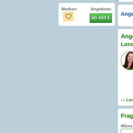
Merken:
Angebote:
Ange
ab 444 €
Ange
Lass
— Len
Frag
Wünsc