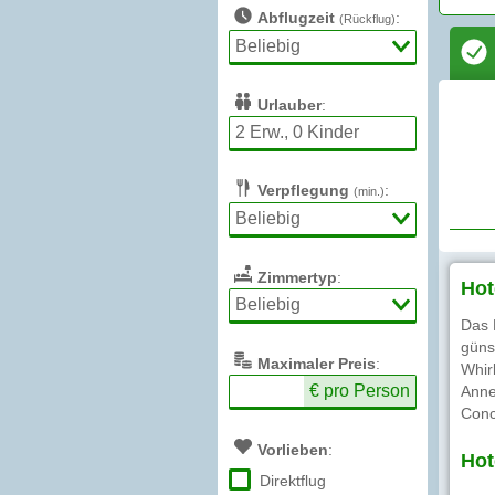
Abflugzeit
:
(Rückflug)
Urlauber
:
Verpflegung
:
(min.)
Zimmertyp
:
Hot
Das 
güns
Max
imaler
Preis
:
Whir
€ pro Person
Anne
Conc
Vorlieben
:
Hot
Direktflug