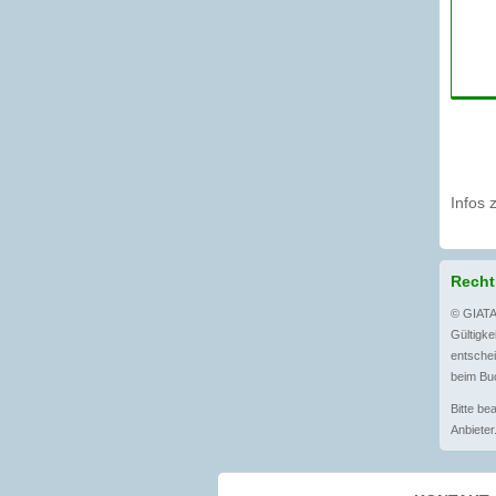
Infos 
Recht
© GIATA
Gültigkei
entschei
beim Buc
Bitte be
Anbieter