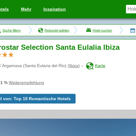
tels
Mehr
Inspiration
Suche filtern
Reiseziel wählen
Hotel suchen
rostar Selection Santa Eulalia Ibiza
´Argamasa (Santa Eularia del Rio)
(
Ibiza
)
–
Karte
91 %
Weiterempfehlung
il von: Top 15 Romantische Hotels