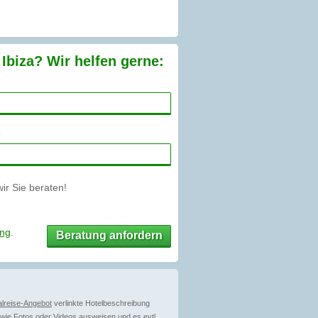
 Ibiza? Wir helfen gerne:
r Sie beraten!
ung
.
Beratung anfordern
lreise-Angebot
verlinkte Hotelbeschreibung
ie Fotos oder Videos ausweisen und es evtl.