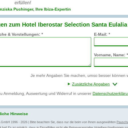
erfüllen!
nziska Puchinger, Ihre Ibiza-Expertin
en zum Hotel Iberostar Selection Santa Eulalia
he & Vorstellungen: *
E-Mail: *
Vorname, Name: *
Je mehr Angaben Sie machen, umso besser können wi
Zusätzliche Angaben
zu Anmeldung, Auswertung und Widerruf in unserer
Datenschutzerklär
liche Hinweise
 GmbH 1996 - 2026 | Bitte beachten Sie, dass nur die beim von Ihnen ausgewählten
Pauscha
t hat! Es ist möglich, dass in Einzelfällen nicht alle
Reiseveranstalter
Hotelbeschreibungen sow