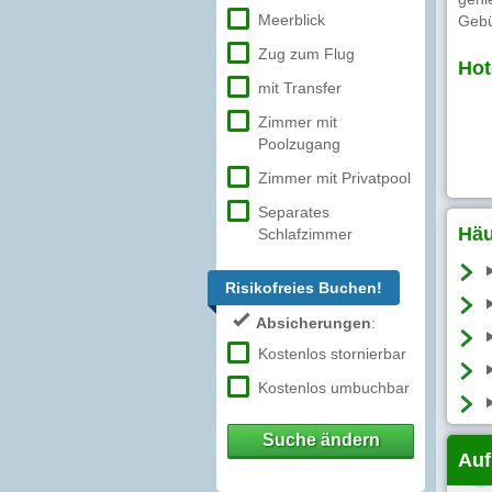
Meerblick
Gebü
Zug zum Flug
Hot
mit Transfer
Zimmer mit
Poolzugang
Zimmer mit Privatpool
Separates
Häu
Schlafzimmer
Risikofreies Buchen!
Absicherungen
:
Kostenlos stornierbar
Kostenlos umbuchbar
Suche ändern
Auf