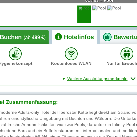
01 / 03 – Pool
Buchen
Hotelinfos
Bewert
(ab
499 €
)
Hygienekonzept
Kostenloses WLAN
Nur für Erwac
Weitere Ausstattungsmerkmale
el Zusammenfassung:
moderne Adults-only Hotel der Iberostar Kette liegt direkt am Strand 
ahren eine idyllische Umgebung mit Buchten und Wäldern. Die Unterku
 zahlreiche Annehmlichkeiten wie zwei Pools, darunter ein Infinity-Pool 
chiedene Bars und ein Buffetrestaurant mit internationalen und medi
eßen kostenfreies WLAN, einen Fitnessraum sowie ein Spa mit Mass