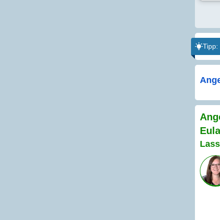
Tipp:
Ange
Ange
Eula
Lass