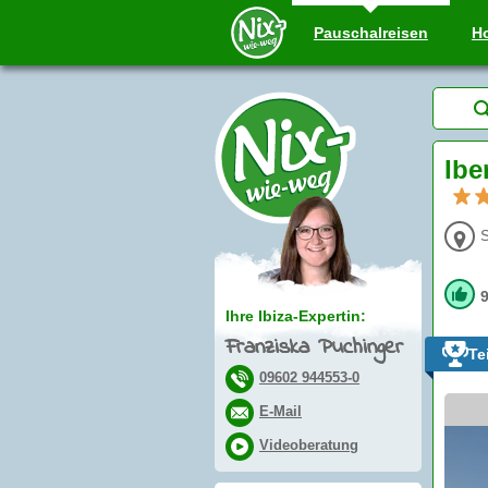
Pauschal
reisen
Ho
Ibe
S
Ihre Ibiza-Expertin:
Franziska Puchinger
Te
09602 944553-0
E-Mail
Videoberatung