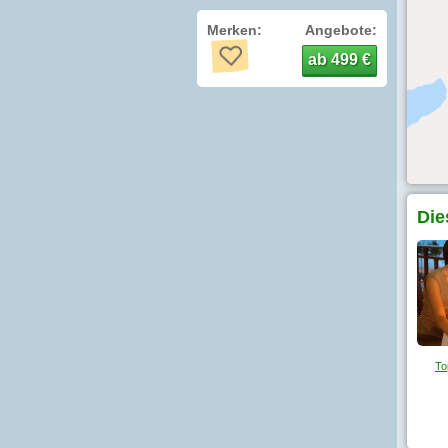
Merken:
Angebote:
ab 499 €
Die
To