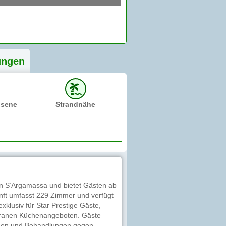
ung
en
hsene
Strandnähe
von S’Argamassa und bietet Gästen ab
nft umfasst 229 Zimmer und verfügt
exklusiv für Star Prestige Gäste,
terranen Küchenangeboten. Gäste
agen und Behandlungen gegen