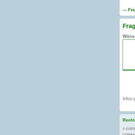
— Fra
Frag
Wünsc
Infos 
Recht
© GIATA
Gültigkei