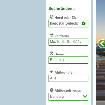
Suche ändern:
Hotel
oder
Ziel
:
Zeitraum
:
Dauer
:
Abflughafen
:
Abflugzeit
:
(Hinflug)