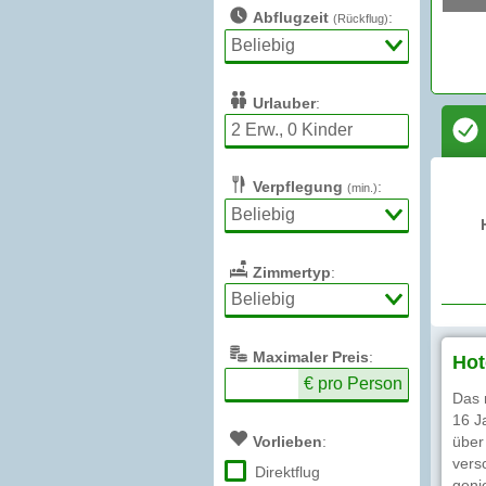
Abflugzeit
:
(Rückflug)
Urlauber
:
Verpflegung
:
(min.)
Zimmertyp
:
Max
imaler
Preis
:
Hot
€ pro Person
Das 
16 J
Vorlieben
:
über
vers
Direktflug
geni