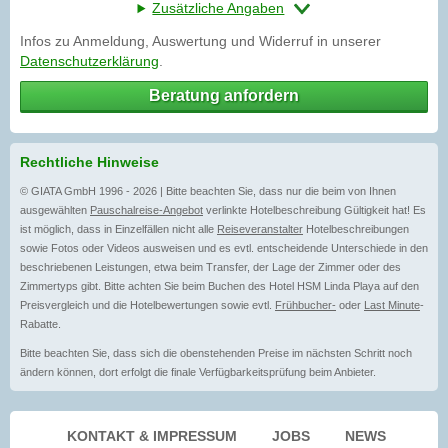
Zusätzliche Angaben
Infos zu Anmeldung, Auswertung und Widerruf in unserer
Datenschutzerklärung
.
Beratung anfordern
Rechtliche Hinweise
© GIATA GmbH 1996 - 2026 | Bitte beachten Sie, dass nur die beim von Ihnen
ausgewählten
Pauschalreise-Angebot
verlinkte Hotelbeschreibung Gültigkeit hat! Es
ist möglich, dass in Einzelfällen nicht alle
Reiseveranstalter
Hotelbeschreibungen
sowie Fotos oder Videos ausweisen und es evtl. entscheidende Unterschiede in den
beschriebenen Leistungen, etwa beim Transfer, der Lage der Zimmer oder des
Zimmertyps gibt. Bitte achten Sie beim Buchen des Hotel HSM Linda Playa auf den
Preisvergleich und die Hotelbewertungen sowie evtl.
Frühbucher-
oder
Last Minute
-
Rabatte.
Bitte beachten Sie, dass sich die obenstehenden Preise im nächsten Schritt noch
ändern können, dort erfolgt die finale Verfügbarkeitsprüfung beim Anbieter.
KONTAKT & IMPRESSUM
JOBS
NEWS