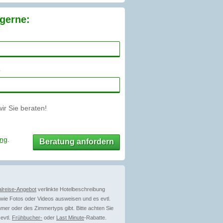
gerne:
r Sie beraten!
ung
.
Beratung anfordern
lreise-Angebot
verlinkte Hotelbeschreibung
ie Fotos oder Videos ausweisen und es evtl.
mer oder des Zimmertyps gibt. Bitte achten Sie
evtl.
Frühbucher-
oder
Last Minute
-Rabatte.