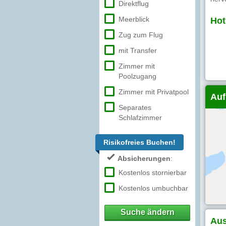
Direktflug
Meerblick
Hot
Zug zum Flug
mit Transfer
Zimmer mit
Poolzugang
Zimmer mit Privatpool
Auf
Separates
Schlafzimmer
Risikofreies Buchen!
Absicherungen
:
Kostenlos stornierbar
Kostenlos umbuchbar
Suche ändern
Aus