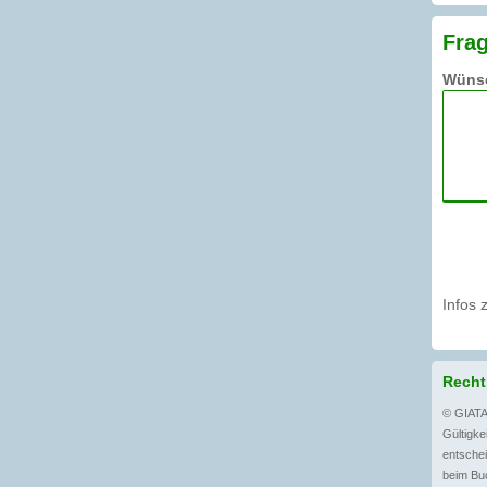
Frag
Wünsc
Infos 
Recht
© GIATA
Gültigkei
entschei
beim Bu