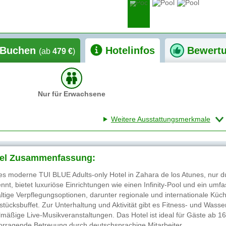
Buchen
Hotelinfos
Bewert
(ab
479 €
)
Nur für Erwachsene
Weitere Ausstattungsmerkmale
el Zusammenfassung:
es moderne TUI BLUE Adults-only Hotel in Zahara de los Atunes, nur 
ennt, bietet luxuriöse Einrichtungen wie einen Infinity-Pool und ein u
fältige Verpflegungsoptionen, darunter regionale und internationale Küch
stücksbuffet. Zur Unterhaltung und Aktivität gibt es Fitness- und Wass
lmäßige Live-Musikveranstaltungen. Das Hotel ist ideal für Gäste ab 16
orragende Betreuung durch deutschsprachige Mitarbeiter.