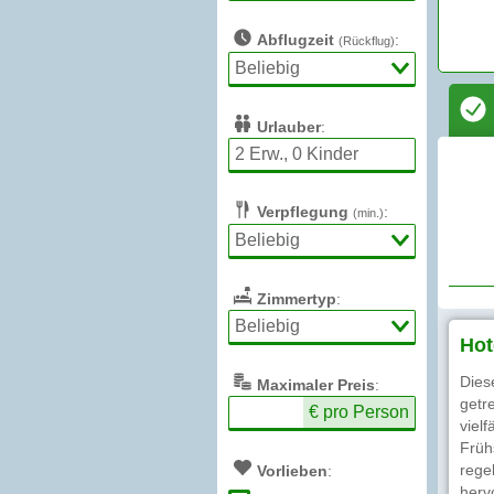
Abflugzeit
:
(Rückflug)
Urlauber
:
Verpflegung
:
(min.)
Zimmertyp
:
Hot
Dies
Max
imaler
Preis
:
getr
€ pro Person
viel
Früh
rege
Vorlieben
:
herv