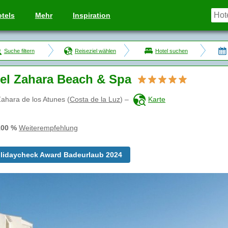
tels
Mehr
Inspiration
Suche filtern
Reiseziel wählen
Hotel suchen
el Zahara Beach & Spa
ahara de los Atunes
(
Costa de la Luz
)
–
Karte
100 %
Weiterempfehlung
lidaycheck Award Badeurlaub 2024