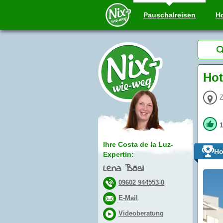
Pauschal
reisen
Ho
Hot
Z
Ihre Costa de la Luz-
Ho
Expertin:
Lena Bösl
09602 944553-0
E-Mail
Videoberatung