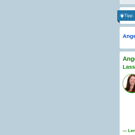
Tipp:
Ange
Ange
Lass
— Len