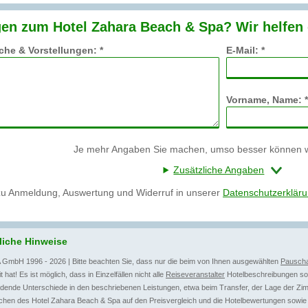
en zum Hotel Zahara Beach & Spa? Wir helfen 
he & Vorstellungen: *
E-Mail: *
Vorname, Name: *
Je mehr Angaben Sie machen, umso besser können wi
Zusätzliche Angaben
zu Anmeldung, Auswertung und Widerruf in unserer
Datenschutzerklär
liche Hinweise
 GmbH 1996 - 2026 | Bitte beachten Sie, dass nur die beim von Ihnen ausgewählten
Pauscha
t hat! Es ist möglich, dass in Einzelfällen nicht alle
Reiseveranstalter
Hotelbeschreibungen sow
dende Unterschiede in den beschriebenen Leistungen, etwa beim Transfer, der Lage der Zim
chen des Hotel Zahara Beach & Spa auf den Preisvergleich und die Hotelbewertungen sowie 