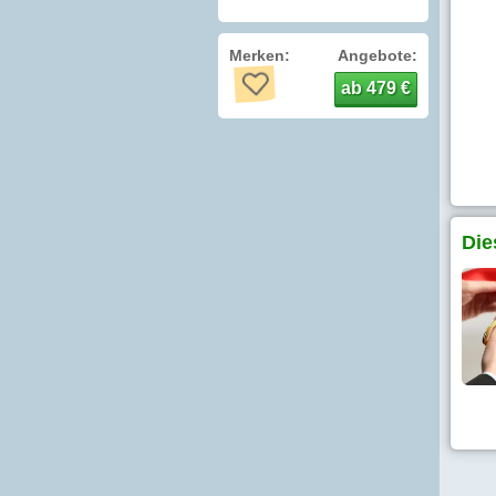
Merken:
Angebote:
ab 479 €
Die