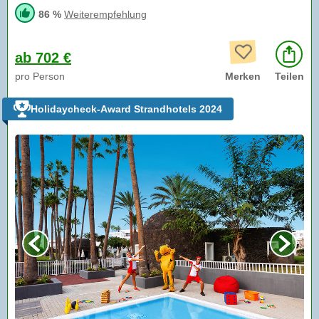
86 %
Weiterempfehlung
ab 702 €
pro Person
Merken
Teilen
Holidaycheck-Award Strandhotels 2024